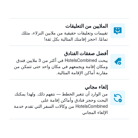
الملايين من التعليقات
تقييمات وتعليقات حقيقية من ملايين النزلاء، مثلك
تمامًا. احجز إقامتك المثالية بكل ثقة!
أفضل صفقات الفنادق
يبحث HotelsCombined في أكثر من 3 ملايين فندق
ومكان إقامة ويجمعهم في مكان واحد حتى تتمكن من
مقارنة أماكن الإقامة المثالية.
إلغاء مجاني
من الوارد أن تتغير الخطط — نتفهم ذلك. ولهذا يمكنك
البحث وحجز فنادق وأماكن إقامة على
HotelsCombined من وكالات السفر التي تقدم خدمة
الإلغاء المجاني