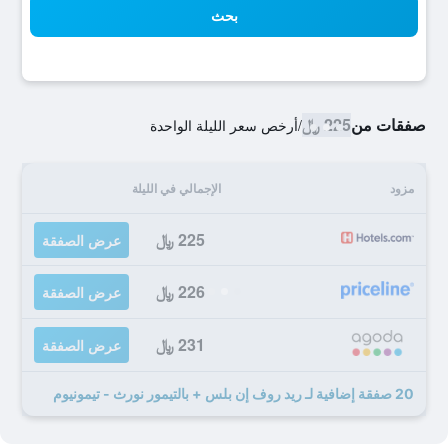
بحث
صفقات من
225 ﷼
/
أرخص سعر الليلة الواحدة
مزود
الإجمالي في الليلة
225 ﷼
عرض الصفقة
226 ﷼
عرض الصفقة
231 ﷼
عرض الصفقة
20 صفقة إضافية لـ ريد روف إن بلس + بالتيمور نورث - تيمونيوم