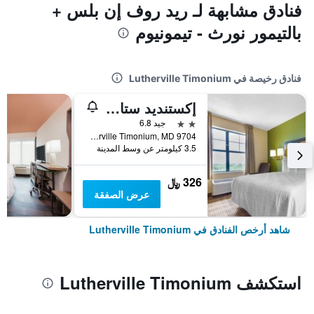
فنادق مشابهة لـ ريد روف إن بلس +
بالتيمور نورث - تيمونيوم
فنادق رخيصة في Lutherville Timonium
إكستنديد ستاي أمريكا سويتس - بلتيمور - تيمونيوم
2 نجمتين
جيد 6.8
9704 Beaver Dam Road, Lutherville Timonium, MD, الولايات المتحدة الأميريكية
3.5 كيلومتر عن وسط المدينة
326 ﷼
عرض الصفقة
شاهد أرخص الفنادق في Lutherville Timonium
استكشف Lutherville Timonium