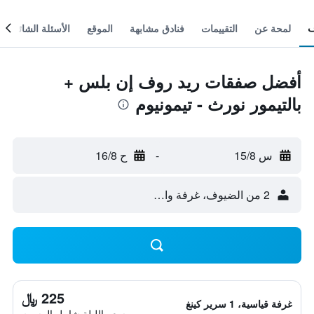
لمحة عن
التقييمات
فنادق مشابهة
الموقع
الأسئلة الشائعة
أفضل صفقات ريد روف إن بلس +
بالتيمور نورث - تيمونيوم
س 15/8
-
ح 16/8
2 من الضيوف، غرفة واحدة
225 ﷼
غرفة قياسية، 1 سرير كينغ
سعر الليلة شامل الرسوم