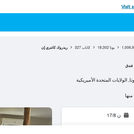
Visit 
1,006,
يوتا
18,302
كاناب
327
ريدروك كانتري إن
فندق
ن 17/8