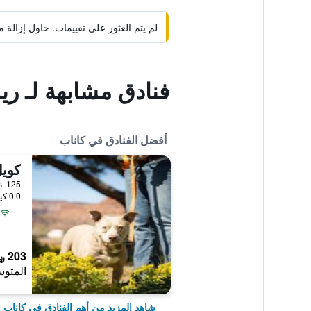
لم يتم العثور على تقييمات. حاول إزال
فنادق مشابهة لـ ري
أفضل الفنادق في كاناب
كويل
0.0 كيلومتر عن وسط المدينة
203 ﷼
المتوس
شاهد المزيد من أهم الفنادق في كاناب