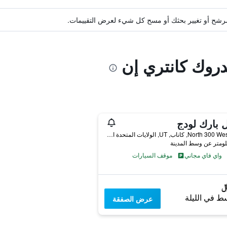
ة مرشح أو تغيير بحثك أو مسح كل شيء لعرض التقييمات.
دروك كانتري إن
 بارك لودج
125 North 300 West, كاناب, UT, الولايات المتحدة الأميريكية
واي فاي مجاني
موقف السيارات
ط في الليلة
عرض الصفقة