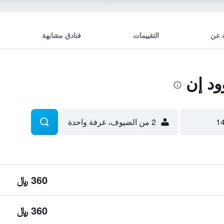
 عن
التقييمات
فنادق مشابهة
د إن
2 من الضيوف، غرفة واحدة
360 ﷼
360 ﷼