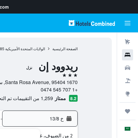
.com
رحلات طيران
الصفحة الرئيسية
الولايات المتحدة الأميريكية
985
فنادق
ريدوود إن
سيارات
نزل
3 نجوم
حزم العروض
1670 Santa Rosa Avenue, 95404, سانتا روسا, كاليفورنيا, الولايات المتحدة الأميريكية
+1 707 545 0474
استكشاف
ممتاز
1,259 من التقييمات تم التحقق منها
8.2
رحلات
خ 13/8
-
العَرَبِيَّة
2 من الضيوف، غرفة واحدة