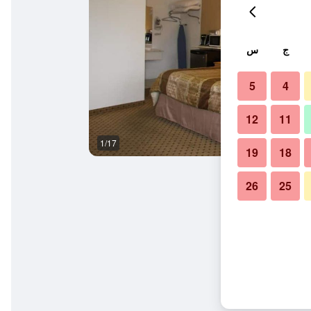
ج
س
5
4
12
11
1/17
آخر
19
18
26
25