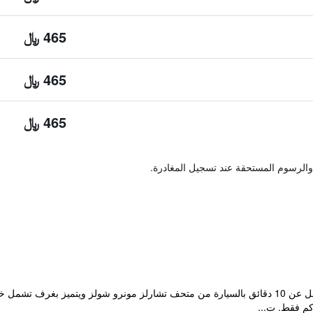
465 ﷼
465 ﷼
465 ﷼
والرسوم المستحقة عند تسجيل المغادرة.
يقع هذا النزل في سانتا روزا على مسافة تقل عن 10 دقائق بالسيارة من متحف تشارلز مونرو شولز 