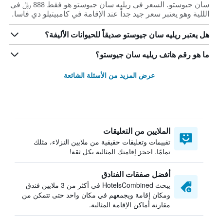
سان جيوستو. السعر في ريليه سان جيوستو هو فقط 888 ﷼ في
الللية وهو يعتبر سعر جيد جداً عند الإقامة في كامبيتيلو دي فاسا.
هل يعتبر ريليه سان جيوستو صديقاً للحيوانات الأليفة؟
ما هو رقم هاتف ريليه سان جيوستو؟
عرض المزيد من الأسئلة الشائعة
الملايين من التعليقات
تقييمات وتعليقات حقيقية من ملايين النزلاء، مثلك
تمامًا. احجز إقامتك المثالية بكل ثقة!
أفضل صفقات الفنادق
يبحث HotelsCombined في أكثر من 3 ملايين فندق
ومكان إقامة ويجمعهم في مكان واحد حتى تتمكن من
مقارنة أماكن الإقامة المثالية.