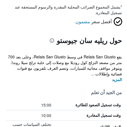
*
يشمل المجموع الضرائب المحلية المقدرة والرسوم المستحقة عند
تسجيل المغادرة.
أفضل سعر
مضمون
حول ريليه سان جيوستو
يقع Relais San Giusto في وسط Relais San Giusto، وعلى بعد 700
متر من مصعد التزلج كول روديلا مع وصلات إلى حلبة تزلج سيلا روندا.
ويتوفر مواقف مجانية للسيارات، وتضم الغرف تلفزيون مع قنوات
فضائية وإطلالات ...
المزيد
من الجيد أن تعلم
15:00
وقت تسجيل الصعود للطائرة
10:00
وقت تسجيل المغادرة
تختلف السياسات حسب
الدفع والإلغاء