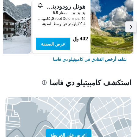
هوتل رودوديندرو فال دي فاسا
3 نجوم
ممتاز 8.5
Street Dolomites, 45, كامبيتيلو دي فاسا, مقاطعة ترينتو, إيطاليا
0.4 كيلومتر عن وسط المدينة
432 ﷼
عرض الصفقة
شاهد أرخص الفنادق في كامبيتيلو دي فاسا
استكشف كامبيتيلو دي فاسا
اعرض على الخريطة