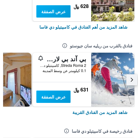
628 ﷼
عرض الصفقة
شاهد المزيد من أهم الفنادق في كامبيتيلو دي فاسا
فنادق بالقرب من ريليه سان جيوستو
بي آند بي لارني فيلا كامبيتيلو
Streda Roma 2, كامبيتيلو دي فاسا, مقاطعة ترينتو, إيطاليا
0.1 كيلومتر عن وسط المدينة
631 ﷼
عرض الصفقة
شاهد المزيد من الفنادق القريبة
فنادق رخيصة في كامبيتيلو دي فاسا