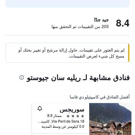
8.4
جيد جدًا
205 من التقييمات تم التحقق منها
لم يتم العثور على تقييمات. حاول إزالة مرشح أو تغيير بحثك أو
مسح كل شيء لعرض التقييمات.
فنادق مشابهة لـ ريليه سان جيوستو
أفضل الفنادق في كامبيتيلو دي فاسا
سوريجس
4 نجوم
ممتاز 8.9
Via Pent de Sera 18, كامبيتيلو دي فاسا, مقاطعة ترينتو, إيطاليا
0.0 كيلومتر عن وسط المدينة