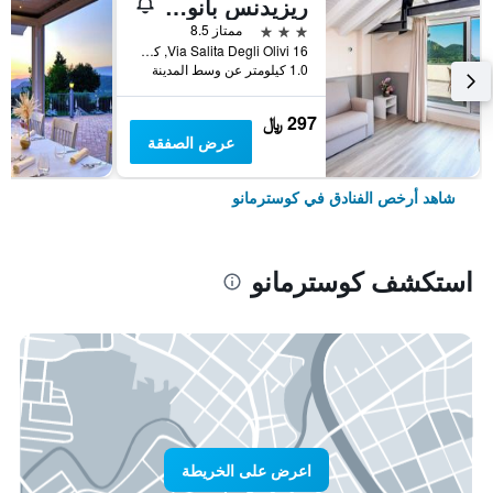
ريزيدنس بانوراما
3 نجوم
ممتاز 8.5
16 Via Salita Degli Olivi, كوسترمانو, فينيتو, إيطاليا
1.0 كيلومتر عن وسط المدينة
297 ﷼
عرض الصفقة
شاهد أرخص الفنادق في كوسترمانو
استكشف كوسترمانو
اعرض على الخريطة