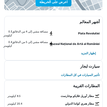
اعرض على الخريطة
أشهر المعالم
مسافة مشي إلى 4 من الدقائق
0.3
Piata Revolutiei
كيلومتر
مسافة مشي إلى 5 من الدقائق
0.4
Muzeul Național de Artă al României
كيلومتر
إظهار المزيد
سيارت ايجار
تأجير السيارات في كل المطارات
المطارات القريبة
مطار أوريل فلايكو بوخارست
8.5 كيلومتر
مطار هنري كواندا الدولي
20.4 كيلومتر