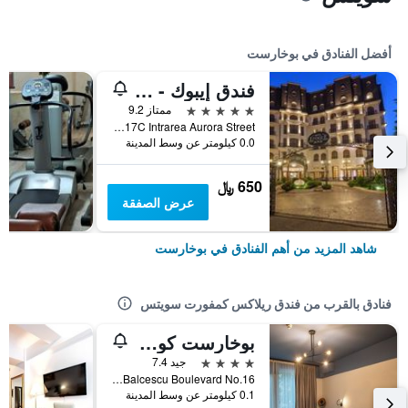
أفضل الفنادق في بوخارست
فندق إيبوك - رولي ىند شاتو
5 نجوم
ممتاز 9.2
17C Intrarea Aurora Street, بوخارست, رومانيا
0.0 كيلومتر عن وسط المدينة
650 ﷼
عرض الصفقة
شاهد المزيد من أهم الفنادق في بوخارست
فنادق بالقرب من فندق ريلاكس كمفورت سويتس
بوخارست كومفورت سويتس هوتل
4 نجوم
جيد 7.4
Nicolae Balcescu Boulevard No.16, بوخارست, رومانيا
0.1 كيلومتر عن وسط المدينة