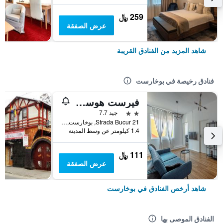
259 ﷼
عرض الصفقة
شاهد المزيد من الفنادق القريبة
فنادق رخيصة في بوخارست
فيرست هوستل بوكور 21
2 نجمتين
جيد 7.7
21 Strada Bucur, بوخارست, رومانيا
1.4 كيلومتر عن وسط المدينة
111 ﷼
عرض الصفقة
شاهد أرخص الفنادق في بوخارست
الفنادق الموصى بها