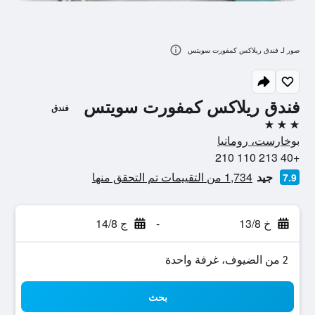
صور لـ فندق ريلاكس كمفورت سويتس
فندق ريلاكس كمفورت سويتس
فندق
3 نجوم
بوخارست، رومانيا
+40 213 110 210
جيد
1,734 من التقييمات تم التحقق منها
7.9
خ 13/8
-
ج 14/8
2 من الضيوف، غرفة واحدة
بحث