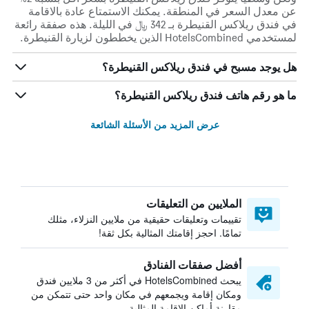
عن معدل السعر في المنطقة. يمكنك الاستمتاع عادة بالاقامة
في فندق ريلاكس القنيطرة بـ 342 ﷼ في الليلة. هذه صفقة رائعة
لمستخدمي HotelsCombined الذين يخططون لزيارة القنيطرة.
هل يوجد مسبح في فندق ريلاكس القنيطرة؟
ما هو رقم هاتف فندق ريلاكس القنيطرة؟
عرض المزيد من الأسئلة الشائعة
الملايين من التعليقات
تقييمات وتعليقات حقيقية من ملايين النزلاء، مثلك
تمامًا. احجز إقامتك المثالية بكل ثقة!
أفضل صفقات الفنادق
يبحث HotelsCombined في أكثر من 3 ملايين فندق
ومكان إقامة ويجمعهم في مكان واحد حتى تتمكن من
مقارنة أماكن الإقامة المثالية.