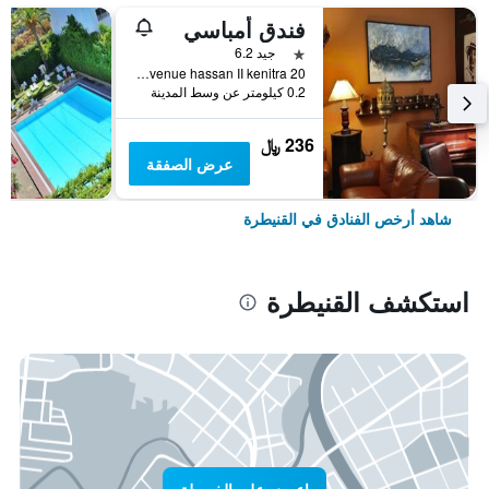
فندق أمباسي
نجمة واحدة
جيد 6.2
20 Avenue hassan II kenitra, القنيطرة, المغرب
0.2 كيلومتر عن وسط المدينة
236 ﷼
عرض الصفقة
شاهد أرخص الفنادق في القنيطرة
استكشف القنيطرة