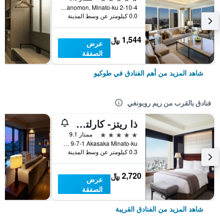
2-10-4 Toranomon, Minato-ku, طوكيو, اليابان
0.0 كيلومتر عن وسط المدينة
1,544 ﷼
عرض
الصفقة
شاهد المزيد من أهم الفنادق في طوكيو
فنادق بالقرب من ريم روبونغي
ذا ريتز- كارلتون، طوكيو
5 نجوم
ممتاز 9.1
Tokyo Midtown 9-7-1 Akasaka Minato-ku, طوكيو, اليابان
0.3 كيلومتر عن وسط المدينة
2,720 ﷼
عرض
الصفقة
شاهد المزيد من الفنادق القريبة