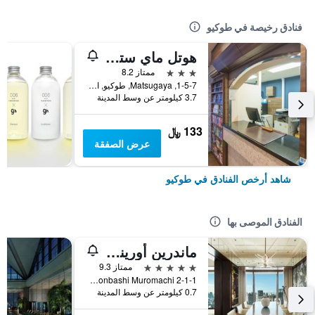
فنادق رخيصة في طوكيو
هوتل ماي ستايز أوينو إناريتشو
3 نجوم
ممتاز 8.2
1-5-7, Matsugaya, طوكيو, اليابان
3.7 كيلومتر عن وسط المدينة
133 ﷼
عرض الصفقة
شاهد أرخص الفنادق في طوكيو
الفنادق الموصى بها
ماندرين أورينتال، طوكيو
5 نجوم
ممتاز 9.3
2-1-1 Nihonbashi Muromachi, طوكيو, اليابان
0.7 كيلومتر عن وسط المدينة