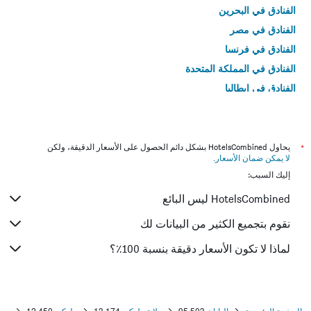
الفنادق في البحرين
الفنادق في مصر
الفنادق في فرنسا
الفنادق في المملكة المتحدة
الفنادق في إيطاليا
الفنادق في تايلاند
*
يحاول HotelsCombined بشكل دائم الحصول على الأسعار الدقيقة، ولكن
لا يمكن ضمان الأسعار
.
إليك السبب:
HotelsCombined ليس البائع
نقوم بتجميع الكثير من البيانات لك
لماذا لا تكون الأسعار دقيقة بنسبة 100٪؟
الصفحة الرئيسية
اليابان
95,503
ولاية طوكيو
13,174
طوكيو
12,450