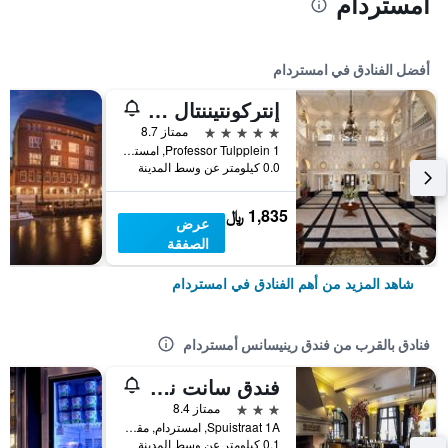
أمستردام
أفضل الفنادق في امستردام
إنتركونتيننتال أمستل أمستردام
5 نجوم
ممتاز 8.7
Professor Tulpplein 1, امستردام, مقاطعة شمال هولندا, هولندا
0.0 كيلومتر عن وسط المدينة
1,835 ﷼
عرض
الصفقة
شاهد المزيد من أهم الفنادق في امستردام
فنادق بالقرب من فندق رينيسانس أمستردام
فندق سانت نيكولاس
3 نجوم
ممتاز 8.4
Spuistraat 1A, امستردام, مقاطعة شمال هولندا, هولندا
0.1 كيلومتر عن وسط المدينة