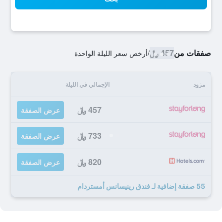
صفقات من
457 ﷼
/
أرخص سعر الليلة الواحدة
مزود
الإجمالي في الليلة
457 ﷼
عرض الصفقة
733 ﷼
عرض الصفقة
820 ﷼
عرض الصفقة
55 صفقة إضافية لـ فندق رينيسانس أمستردام