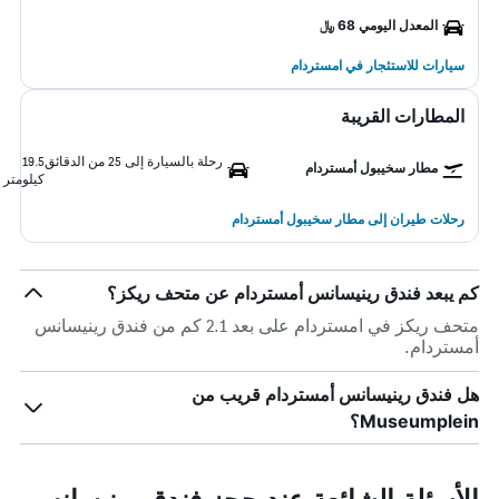
المعدل اليومي 68 ﷼
سيارات للاستئجار في امستردام
المطارات القريبة
رحلة بالسيارة إلى 25 من الدقائق
19.5
مطار سخيبول أمستردام
كيلومتر
رحلات طيران إلى مطار سخيبول أمستردام
كم يبعد فندق رينيسانس أمستردام عن متحف ريكز؟
متحف ريكز في امستردام على بعد 2.1 كم من فندق رينيسانس
أمستردام.
هل فندق رينيسانس أمستردام قريب من
Museumplein؟
الأسئلة الشائعة عند حجز فندق رينيسانس