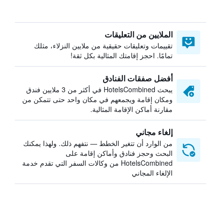
الملايين من التعليقات
تقييمات وتعليقات حقيقية من ملايين النزلاء، مثلك
تمامًا. احجز إقامتك المثالية بكل ثقة!
أفضل صفقات الفنادق
يبحث HotelsCombined في أكثر من 3 ملايين فندق
ومكان إقامة ويجمعهم في مكان واحد حتى تتمكن من
مقارنة أماكن الإقامة المثالية.
إلغاء مجاني
من الوارد أن تتغير الخطط — نتفهم ذلك. ولهذا يمكنك
البحث وحجز فنادق وأماكن إقامة على
HotelsCombined من وكالات السفر التي تقدم خدمة
الإلغاء المجاني