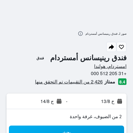
صور لـ فندق رينيسانس أمستردام
فندق رينيسانس أمستردام
فندق
0 نجمة
امستردام، هولندا
+31 205 512 000
ممتاز
2,426 من التقييمات تم التحقق منها
8.4
خ 13/8
-
ج 14/8
2 من الضيوف، غرفة واحدة
بحث