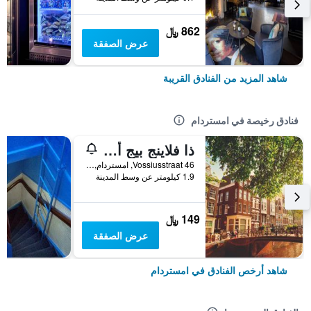
862 ﷼
عرض الصفقة
شاهد المزيد من الفنادق القريبة
فنادق رخيصة في امستردام
ذا فلاينج بيج أبتاون هوستل
Vossiusstraat 46, امستردام, مقاطعة شمال هولندا, هولندا
1.9 كيلومتر عن وسط المدينة
149 ﷼
عرض الصفقة
شاهد أرخص الفنادق في امستردام