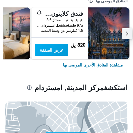
الفنادق الموصى بها
فندق كلايتون أمستردام أمريكان
4 نجوم
ممتاز 8.6
Leidsekade 97a, امستردام, مقاطعة شمال هولندا, هولندا
1.5 كيلومتر عن وسط المدينة
820 ﷼
عرض الصفقة
مشاهدة الفنادق الأخرى الموصى بها
استكشفمركز المدينة, امستردام