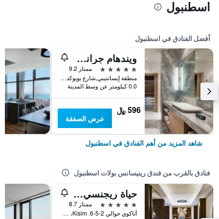
اسطنبول
أفضل الفنادق في اسطنبول
ويندهام جراند إسطنبول ليفينت
5 نجوم
ممتاز 9.2
منطقة إيسانتيبي,شارع بويوكديري 177-183 شيشلي, اسطنبول, تركيا
0.0 كيلومتر عن وسط المدينة
596 ﷼
عرض الصفقة
شاهد المزيد من أهم الفنادق في اسطنبول
فنادق بالقرب من فندق رينيسانس بولات اسطنبول
حياة ريجنسي إسطنبول أتاكوي
5 نجوم
ممتاز 8.7
أتاكوي حوالي 2-5-6. Kisim، حسين رؤوف أورباي قديسي الساحل يولو رقم: 2/1 باكيركوى, اسطنبول, تركيا