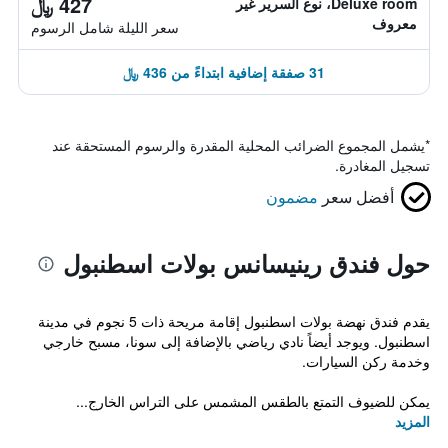
427 ﷼
Deluxe room، نوع السرير غير
معروف
سعر الليلة شامل الرسوم
31 صفقة إضافية ابتداءً من 436 ﷼
*
يشمل المجموع الضرائب المحلية المقدرة والرسوم المستحقة عند
تسجيل المغادرة.
أفضل سعر
مضمون
حول فندق رينيسانس بولات اسطنبول
يقدم فندق نهضة بولات اسطنبول إقامة مريحة ذات 5 نجوم في مدينة
اسطنبول. ويوجد أيضاً نادي رياضي بالإضافة إلى سونا، مسبح خارجي
وخدمة ركن السيارات.
يمكن للضيوف التمتع بالطقس المشمس على التراس الخارج...
المزيد