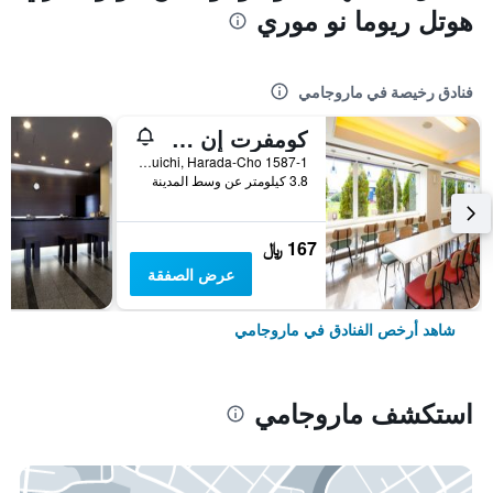
هوتل ريوما نو موري
فنادق رخيصة في ماروجامي
كومفرت إن زينتسوجي إنتر
1587-1 Nishisanbuichi, Harada-Cho, ماروجامي, اليابان
3.8 كيلومتر عن وسط المدينة
167 ﷼
عرض الصفقة
شاهد أرخص الفنادق في ماروجامي
استكشف ماروجامي