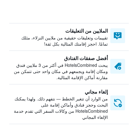
الملايين من التعليقات
تقييمات وتعليقات حقيقية من ملايين النزلاء، مثلك
تمامًا. احجز إقامتك المثالية بكل ثقة!
أفضل صفقات الفنادق
يبحث HotelsCombined في أكثر من 3 ملايين فندق
ومكان إقامة ويجمعهم في مكان واحد حتى تتمكن من
مقارنة أماكن الإقامة المثالية.
إلغاء مجاني
من الوارد أن تتغير الخطط — نتفهم ذلك. ولهذا يمكنك
البحث وحجز فنادق وأماكن إقامة على
HotelsCombined من وكالات السفر التي تقدم خدمة
الإلغاء المجاني