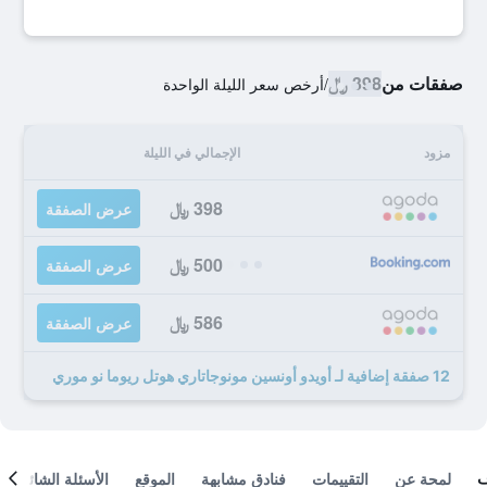
صفقات من
398 ﷼
/
أرخص سعر الليلة الواحدة
مزود
الإجمالي في الليلة
398 ﷼
عرض الصفقة
500 ﷼
عرض الصفقة
586 ﷼
عرض الصفقة
12 صفقة إضافية لـ أويدو أونسين مونوجاتاري هوتل ريوما نو موري
لمحة عن
التقييمات
فنادق مشابهة
الموقع
الأسئلة الشائعة