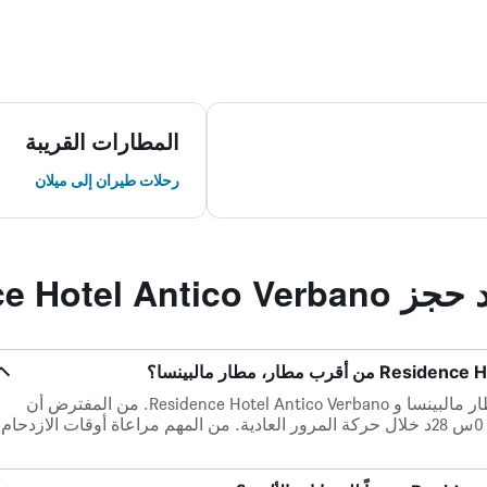
المطارات القريبة
رحلات طيران إلى ميلان
Residence Hote
هناك 36.9 كم ميلاً بين أقرب مطار، مطار مالبينسا و Residence Hotel Antico Verbano. من المفترض أن
تستغرق القيادة من الفندق إلى المطار 0س 28د خلال حركة المرور العادية. من المهم مراعاة أوقات الازدحام