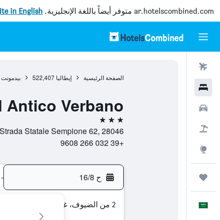
ar.hotelscombined.com
متوفر أيضاً باللغة الإنجليزية.
site in English
رحلات طيران
الصفحة الرئيسية
إيطاليا
522,407
بيدمونت
فنادق
l Antico Verbano
سيارات
3 نجوم
حزم العروض
Strada Statale Sempione 62, 28046, ميينا, مقاطعة نوفارا, إيطاليا
+39 032 266 9608
استكشاف
ح 16/8
-
رحلات
2 من الضيوف، غرفة واحدة
العَرَبِيَّة