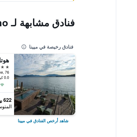
فنادق مشابهة لـ Residence Hotel Antico Verbano
فنادق رخيصة في ميينا
هوت
4 نجوم
ia Sempione, 76
0.0 كيلومتر عن وسط المدينة
622 ﷼
المتوس
شاهد أرخص الفنادق في ميينا