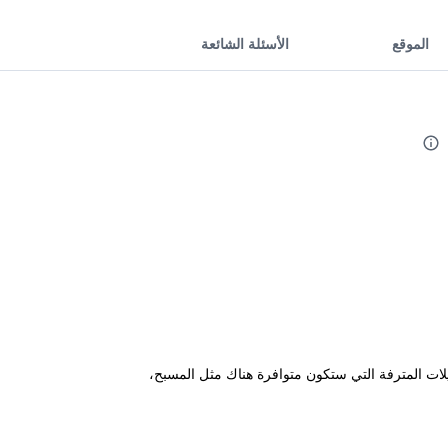
الموقع
الأسئلة الشائعة
Residence Ho هذه على بحيرة ماجيوري ماهي التسهيلات المترفة التي ستكون متوافرة هناك مثل المسبح،