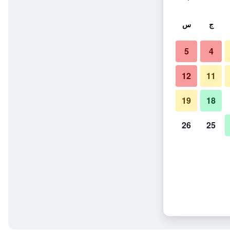
ج
س
5
4
12
11
19
18
26
25