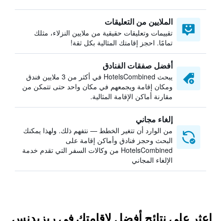
الملايين من التعليقات
تقييمات وتعليقات حقيقية من ملايين النزلاء، مثلك
تمامًا. احجز إقامتك المثالية بكل ثقة!
أفضل صفقات الفنادق
يبحث HotelsCombined في أكثر من 3 ملايين فندق
ومكان إقامة ويجمعهم في مكان واحد حتى تتمكن من
مقارنة أماكن الإقامة المثالية.
إلغاء مجاني
من الوارد أن تتغير الخطط — نتفهم ذلك. ولهذا يمكنك
البحث وحجز فنادق وأماكن إقامة على
HotelsCombined من وكالات السفر التي تقدم خدمة
الإلغاء المجاني
اعثر على نتائج أفضل لإقامتك في ريزيدنس