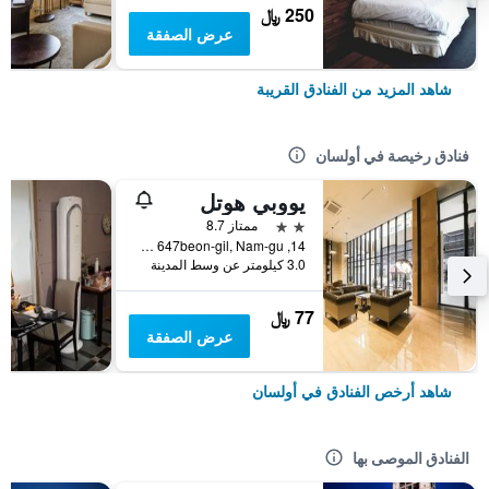
250 ﷼
عرض الصفقة
شاهد المزيد من الفنادق القريبة
فنادق رخيصة في أولسان
يووبي هوتل
2 نجمتين
ممتاز 8.7
14, Saneop-ro 647beon-gil, Nam-gu, أولسان, كوريا الجنوبية
3.0 كيلومتر عن وسط المدينة
77 ﷼
عرض الصفقة
شاهد أرخص الفنادق في أولسان
الفنادق الموصى بها