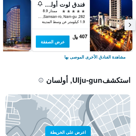
فندق لوت أولسان
5 نجوم
ممتاز 8.9
282, Samsan-ro, Nam-gu, أولسان, كوريا الجنوبية
1.9 كيلومتر عن وسط المدينة
407 ﷼
عرض الصفقة
مشاهدة الفنادق الأخرى الموصى بها
استكشفUlju-gun, أولسان
اعرض على الخريطة