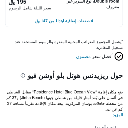
195 ﷼
Double room، نوع السرير غير
معروف
سعر الليلة شامل الرسوم
4 صفقات إضافية ابتداءً من 147 ﷼
*
يشمل المجموع الضرائب المحلية المقدرة والرسوم المستحقة عند
تسجيل المغادرة.
أفضل سعر
مضمون
حول ريزيدنس هوتل بلو أوشن فيو
يقع مكان إقامة "Residence Hotel Blue Ocean View" مقابل الشاطئ
في ألسان على بُعد أمتار قليلة من شاطئ جينها (Jinha Beach) و37 كم
من محطة حافلات بوسان المركزية. يبعد مكان الإقامة تقريباً مسافة 37
كم عن ت...
المزيد
من الجيد أن تعلم