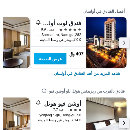
أفضل الفنادق في أولسان
فندق لوت أولسان
5 نجوم
ممتاز 8.9
282, Samsan-ro, Nam-gu, أولسان, كوريا الجنوبية
0.0 كيلومتر عن وسط المدينة
407 ﷼
عرض الصفقة
شاهد المزيد من أهم الفنادق في أولسان
فنادق بالقرب من ريزيدنس هوتل بلو أوشن فيو
أوشن فيو هوتل
تقييم فئة 3
جيد 7.7
50, Haesuyokjang 1-gil, Dong-gu, أولسان, كوريا الجنوبية
14.2 كيلومتر عن وسط المدينة