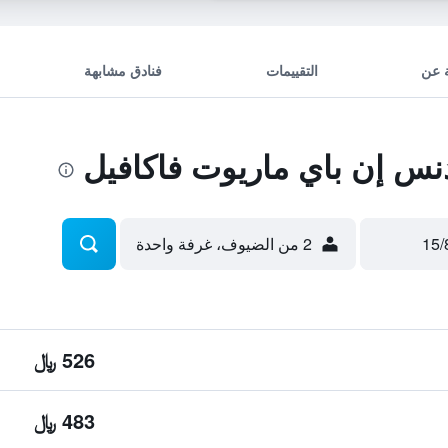
 عن
التقييمات
فنادق مشابهة
س إن باي ماريوت فاكافيل
2 من الضيوف، غرفة واحدة
526 ﷼
483 ﷼