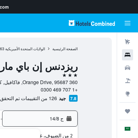
.com
رحلات طيران
الصفحة الرئيسية
الولايات المتحدة الأميريكية
963
فنادق
ريزدنس إن باي مار
سيارات
3 نجوم
حزم العروض
360 Orange Drive, 95687, فاكافيل, كاليفورنيا, الولايات المتحدة الأميريكية
+1 707 469 0300
استكشاف
جيد
126 من التقييمات تم التحقق منها
7.8
رحلات
ج 14/8
-
العَرَبِيَّة
2 من الضيوف، غرفة واحدة