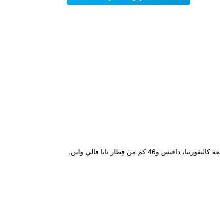
يتميز مكان إقامة "Residence Inn By Marriott Vacaville" بتراس ويقع في فاكافيل في كاليفورنيا على بُعد 26 كم من جامعة كاليفورنيا، دافيس و46 كم من قِطار نابا فالي واين.