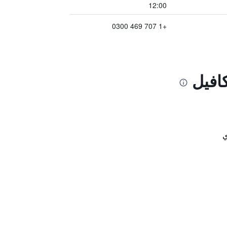
12:00
+1 707 469 0300
افيل
ي