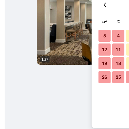
ج
س
5
4
12
11
1/27
بوفيه
19
18
26
25
فيل