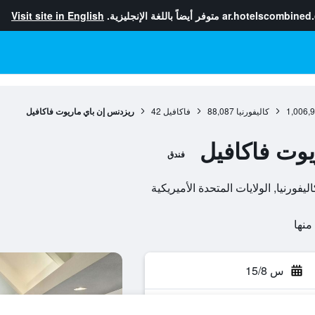
ar.hotelscombined
متوفر أيضاً باللغة الإنجليزية.
Visit site in English
1,006,
كاليفورنيا
88,087
فاكافيل
42
ريزدنس إن باي ماريوت فاكافيل
يوت فاكافيل
فندق
س 15/8