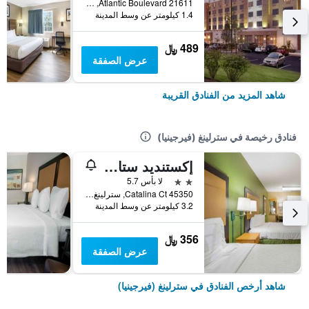
21611 Atlantic Boulevard, سترلينغ (فيرجينيا), VA, الولايات المتحدة الأميريكية
1.4 كيلومتر عن وسط المدينة
489 ﷼
عرض الصفقة
شاهد المزيد من الفنادق القريبة
فنادق رخيصة في سترلينغ (فيرجينيا)
إكستنديد ستاي أميريكا سيليكت سويتس - واشنتن، دي ايس- سترلينج - دوليس
2 نجمتين
لا بأس 5.7
45350 Catalina Ct, سترلينغ (فيرجينيا), VA, الولايات المتحدة الأميريكية
3.2 كيلومتر عن وسط المدينة
356 ﷼
عرض الصفقة
شاهد أرخص الفنادق في سترلينغ (فيرجينيا)