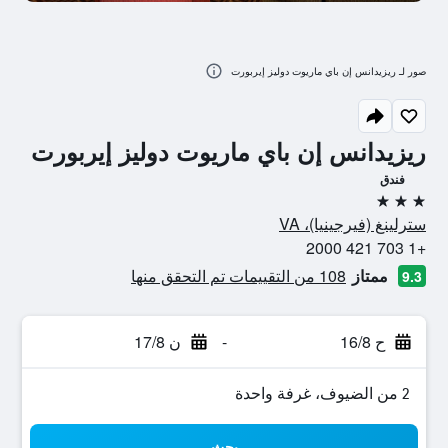
صور لـ ريزيدانس إن باي ماريوت دوليز إيربورت
ريزيدانس إن باي ماريوت دوليز إيربورت
فندق
3 نجوم
سترلينغ (فيرجينيا)، VA
+1 703 421 2000
ممتاز
108 من التقييمات تم التحقق منها
9.3
ح 16/8
-
ن 17/8
2 من الضيوف، غرفة واحدة
بحث