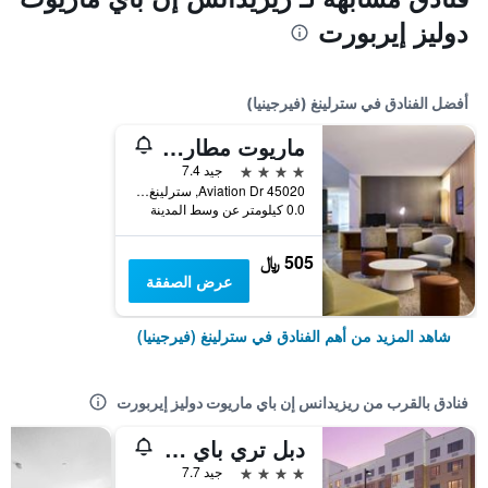
دوليز إيربورت
أفضل الفنادق في سترلينغ (فيرجينيا)
ماريوت مطار واشنطن دولز
4 نجوم
جيد 7.4
45020 Aviation Dr, سترلينغ (فيرجينيا), VA, الولايات المتحدة الأميريكية
0.0 كيلومتر عن وسط المدينة
505 ﷼
عرض الصفقة
شاهد المزيد من أهم الفنادق في سترلينغ (فيرجينيا)
فنادق بالقرب من ريزيدانس إن باي ماريوت دوليز إيربورت
دبل تري باي هيلتون سترلنج - دولز إيربورت
4 نجوم
جيد 7.7