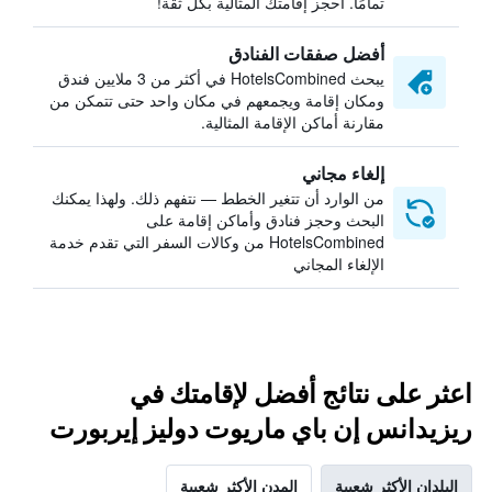
تمامًا. احجز إقامتك المثالية بكل ثقة!
أفضل صفقات الفنادق
يبحث HotelsCombined في أكثر من 3 ملايين فندق
ومكان إقامة ويجمعهم في مكان واحد حتى تتمكن من
مقارنة أماكن الإقامة المثالية.
إلغاء مجاني
من الوارد أن تتغير الخطط — نتفهم ذلك. ولهذا يمكنك
البحث وحجز فنادق وأماكن إقامة على
HotelsCombined من وكالات السفر التي تقدم خدمة
الإلغاء المجاني
اعثر على نتائج أفضل لإقامتك في
ريزيدانس إن باي ماريوت دوليز إيربورت
البلدان الأكثر شعبية
المدن الأكثر شعبية