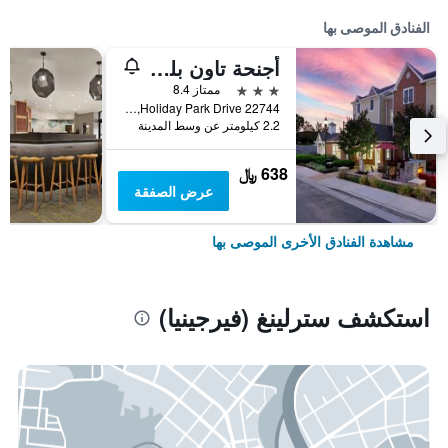
الفنادق الموصى بها
أجنحة تاون بليس مطار دوليس
3 نجوم
ممتاز 8.4
22744 Holiday Park Drive, سترلينغ (فيرجينيا), VA, الولايات المتحدة الأميريكية
2.2 كيلومتر عن وسط المدينة
638 ﷼
عرض الصفقة
مشاهدة الفنادق الأخرى الموصى بها
استكشف سترلينغ (فيرجينيا)