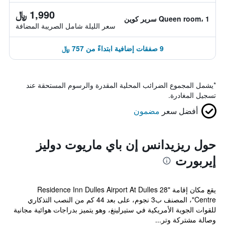
1,990 ﷼
Queen room، 1 سرير كوين
سعر الليلة شامل الصريبة المضافة
9 صفقات إضافية ابتداءً من 757 ﷼
*
يشمل المجموع الضرائب المحلية المقدرة والرسوم المستحقة عند
تسجيل المغادرة.
أفضل سعر
مضمون
حول ريزيدانس إن باي ماريوت دوليز
إيربورت
يقع مكان إقامة "Residence Inn Dulles Airport At Dulles 28
Centre"، المصنف ب3 نجوم، على بعد 44 كم من النصب التذكاري
للقوات الجوية الأمريكية في ستيرلينغ، وهو يتميز بدراجات هوائية مجانية
وصالة مشتركة وتر...