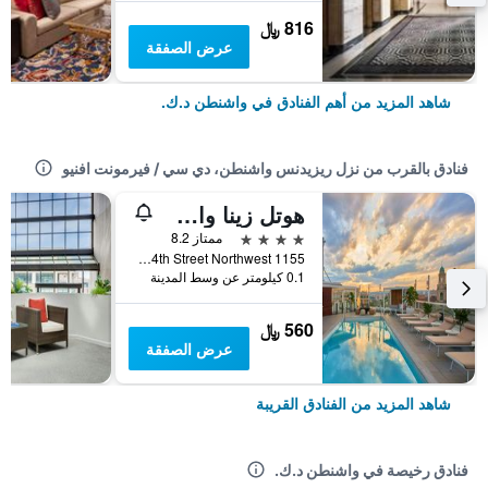
816 ﷼
عرض الصفقة
شاهد المزيد من أهم الفنادق في واشنطن د.ك.
فنادق بالقرب من نزل ريزيدنس واشنطن، دي سي / فيرمونت افنيو
هوتل زينا واشنطن دي سي
4 نجوم
ممتاز 8.2
1155 14th Street Northwest, واشنطن د.ك., DC, الولايات المتحدة الأميريكية
0.1 كيلومتر عن وسط المدينة
560 ﷼
عرض الصفقة
شاهد المزيد من الفنادق القريبة
فنادق رخيصة في واشنطن د.ك.