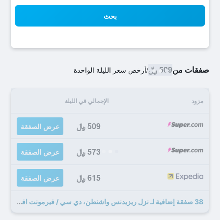
بحث
صفقات من
509 ﷼
/
أرخص سعر الليلة الواحدة
مزود
الإجمالي في الليلة
509 ﷼
عرض الصفقة
573 ﷼
عرض الصفقة
615 ﷼
عرض الصفقة
38 صفقة إضافية لـ نزل ريزيدنس واشنطن، دي سي / فيرمونت افنيو