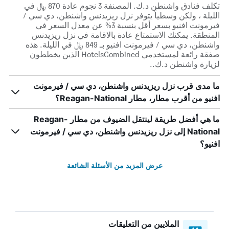
تكلف فنادق واشنطن د.ك. المصنفة 3 نجوم عادة 870 ﷼ في
الليلة ، ولكن وسطياً يتوفر نزل ريزيدنس واشنطن، دي سي /
فيرمونت افنيو بسعر أقل بنسبة 3% عن معدل السعر في
المنطقة. يمكنك الاستمتاع عادة بالاقامة في نزل ريزيدنس
واشنطن، دي سي / فيرمونت افنيو بـ 849 ﷼ في الليلة. هذه
صفقة رائعة لمستخدمي HotelsCombined الذين يخططون
لزيارة واشنطن د.ك..
ما مدى قرب نزل ريزيدنس واشنطن، دي سي / فيرمونت
افنيو من أقرب مطار، مطار Reagan-National؟
ما هي أفضل طريقة لينتقل الضيوف من مطار Reagan-
National إلى نزل ريزيدنس واشنطن، دي سي / فيرمونت
افنيو؟
عرض المزيد من الأسئلة الشائعة
الملايين من التعليقات