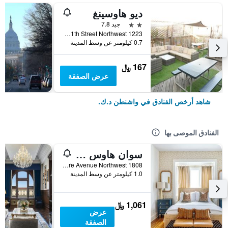
ديو هاوسينغ
2 نجمتين
جيد 7.8
1223 11th Street Northwest, واشنطن د.ك., DC, الولايات المتحدة الأميريكية
0.7 كيلومتر عن وسط المدينة
167 ﷼
عرض الصفقة
شاهد أرخص الفنادق في واشنطن د.ك.
الفنادق الموصى بها
سوان هاوس هيستوريك دوبونت سيركل إن
1808 New Hampshire Avenue Northwest, واشنطن د.ك., DC, الولايات المتحدة الأميريكية
1.0 كيلومتر عن وسط المدينة
1,061 ﷼
عرض
الصفقة