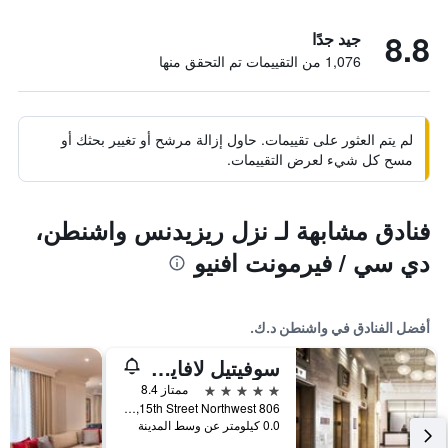
8.8
جيد جدًا
1,076 من التقييمات تم التحقق منها
لم يتم العثور على تقييمات. حاول إزالة مرشح أو تغيير بحثك أو
مسح كل شيء لعرض التقييمات.
فنادق مشابهة لـ نزل ريزيدنس واشنطن،
دي سي / فيرمونت افنيو
أفضل الفنادق في واشنطن د.ك.
سوفيتيل لافاييت سكوير واشنطن العاصمة
5 نجوم
ممتاز 8.4
806 15th Street Northwest, واشنطن د.ك., DC, الولايات المتحدة الأميريكية
0.0 كيلومتر عن وسط المدينة