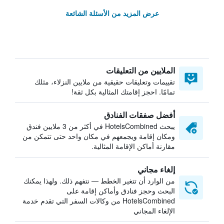
عرض المزيد من الأسئلة الشائعة
الملايين من التعليقات
تقييمات وتعليقات حقيقية من ملايين النزلاء، مثلك
تمامًا. احجز إقامتك المثالية بكل ثقة!
أفضل صفقات الفنادق
يبحث HotelsCombined في أكثر من 3 ملايين فندق
ومكان إقامة ويجمعهم في مكان واحد حتى تتمكن من
مقارنة أماكن الإقامة المثالية.
إلغاء مجاني
من الوارد أن تتغير الخطط — نتفهم ذلك. ولهذا يمكنك
البحث وحجز فنادق وأماكن إقامة على
HotelsCombined من وكالات السفر التي تقدم خدمة
الإلغاء المجاني