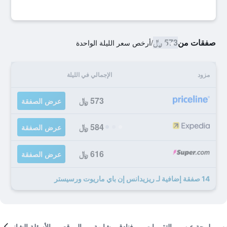
صفقات من
573 ﷼
/
أرخص سعر الليلة الواحدة
مزود
الإجمالي في الليلة
573 ﷼
عرض الصفقة
584 ﷼
عرض الصفقة
616 ﷼
عرض الصفقة
14 صفقة إضافية لـ ريزيدانس إن باي ماريوت ورسيستر
لمحة عن
التقييمات
فنادق مشابهة
الموقع
الأسئلة الشائعة