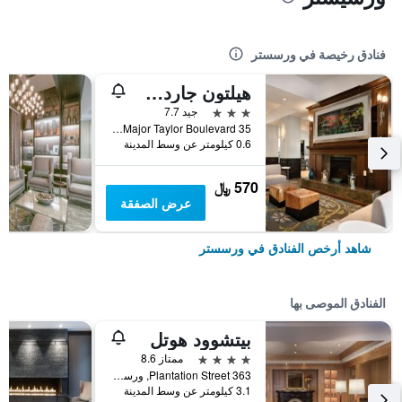
فنادق رخيصة في ورسستر
هيلتون جاردن إن ورشستر
3 نجوم
جيد 7.7
35 Major Taylor Boulevard, ورسستر, MA, الولايات المتحدة الأميريكية
0.6 كيلومتر عن وسط المدينة
570 ﷼
عرض الصفقة
شاهد أرخص الفنادق في ورسستر
الفنادق الموصى بها
بيتشوود هوتل
4 نجوم
ممتاز 8.6
363 Plantation Street, ورسستر, MA, الولايات المتحدة الأميريكية
3.1 كيلومتر عن وسط المدينة