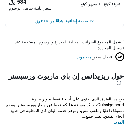
584 ﷼
غرفة كينج، 1 سرير كينغ
سعر الليلة شامل الرسوم
12 صفقة إضافية ابتداءً من 616 ﷼
*
يشمل المجموع الضرائب المحلية المقدرة والرسوم المستحقة عند
تسجيل المغادرة.
أفضل سعر
مضمون
حول ريزيدانس إن باي ماريوت ورسيستر
يقع هذا الفندق الذي يحتوي على أجنحة فقط بجوار بحيرة
Quinsigamond، ويبعُد مسافة 14 كم فقط عن مطار وورسيستير. ويضم
مسبحًا داخليًا وملعب تنس، وتتوفر خدمة الواي فاي المجانية في جميع
أنحاء الفندق. تضم جميع...
المزيد