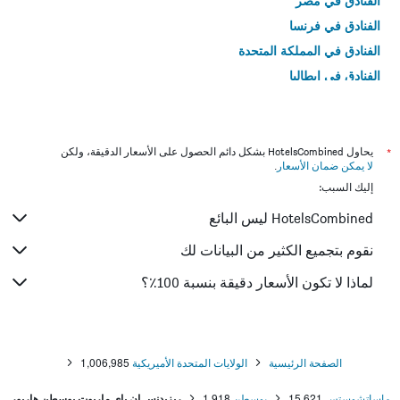
الفنادق في مصر
الفنادق في فرنسا
الفنادق في المملكة المتحدة
الفنادق في إيطاليا
الفنادق في تايلاند
*
يحاول HotelsCombined بشكل دائم الحصول على الأسعار الدقيقة، ولكن
لا يمكن ضمان الأسعار
.
إليك السبب:
HotelsCombined ليس البائع
نقوم بتجميع الكثير من البيانات لك
لماذا لا تكون الأسعار دقيقة بنسبة 100٪؟
الصفحة الرئيسية
الولايات المتحدة الأميريكية
1,006,985
ماساتشوستس
15,621
بوسطن
1,918
ريزيدنس إن باي ماريوت بوسطن هاربور