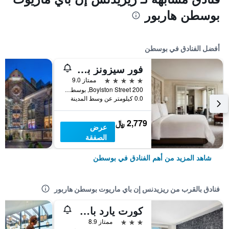
بوسطن هاربور
أفضل الفنادق في بوسطن
فور سيزونز بوسطن
5 نجوم
ممتاز 9.0
200 Boylston Street, بوسطن, MA, الولايات المتحدة الأميريكية
0.0 كيلومتر عن وسط المدينة
2,779 ﷼
عرض
الصفقة
شاهد المزيد من أهم الفنادق في بوسطن
فنادق بالقرب من ريزيدنس إن باي ماريوت بوسطن هاربور
كورت يارد باي ماريوت بوسطن داون تاون/نورث ستيشن
3 نجوم
ممتاز 8.9