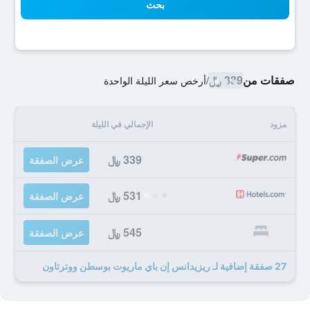
بحث
صفقات من
339 ﷼
/
أرخص سعر الليلة الواحدة
مزود
الإجمالي في الليلة
339 ﷼
عرض الصفقة
531 ﷼
عرض الصفقة
545 ﷼
عرض الصفقة
27 صفقة إضافية لـ ريزيدانس إن باي ماريوت بوسطن ووترتاون