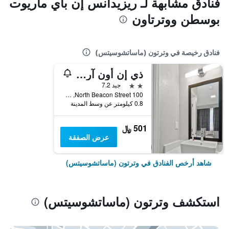
فنادق مشابهة لـ ريزيدانس إن باي ماريوت
بوسطن ووترتاون
فنادق رخيصة في وترتون (ماساتشوسيتس)
ذي إن أون آرسينال
2 نجمتين
جيد 7.2
100 North Beacon Street, وترتون (ماساتشوسيتس), MA, الولايات المتحدة الأميريكية
0.8 كيلومتر عن وسط المدينة
501 ﷼
عرض الصفقة
شاهد أرخص الفنادق في وترتون (ماساتشوسيتس)
استكشف وترتون (ماساتشوسيتس)