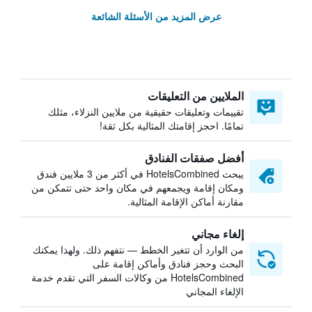
عرض المزيد من الأسئلة الشائعة
الملايين من التعليقات
تقييمات وتعليقات حقيقية من ملايين النزلاء، مثلك
تمامًا. احجز إقامتك المثالية بكل ثقة!
أفضل صفقات الفنادق
يبحث HotelsCombined في أكثر من 3 ملايين فندق
ومكان إقامة ويجمعهم في مكان واحد حتى تتمكن من
مقارنة أماكن الإقامة المثالية.
إلغاء مجاني
من الوارد أن تتغير الخطط — نتفهم ذلك. ولهذا يمكنك
البحث وحجز فنادق وأماكن إقامة على
HotelsCombined من وكالات السفر التي تقدم خدمة
الإلغاء المجاني