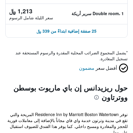
1,213 ﷼
Double room، 1 سرير أريكة
سعر الليلة شامل الرسوم
25 صفقة إضافية ابتداءً من 339 ﷼
*
يشمل المجموع الضرائب المحلية المقدرة والرسوم المستحقة عند
تسجيل المغادرة.
أفضل سعر
مضمون
حول ريزيدانس إن باي ماريوت بوسطن
ووترتاون
توفر Residence Inn by Marriott Boston Watertown المريحة والتي
تقع في مدينة وترتون خدمة واي فاي مجاناً بالإضافة إلى معاملات فورية
للحجز والمغادرة ومسبح داخلي. كما يوفر هذا الفندق للضيوف استقبال
على مدا...