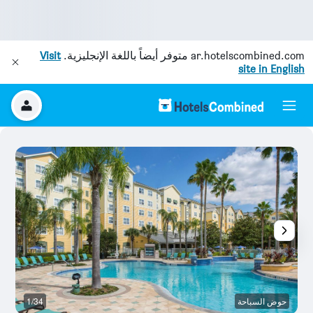
ar.hotelscombined.com
متوفر أيضاً باللغة الإنجليزية.
Visit
site in English
حوض السباحة
1/34
ش