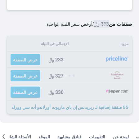
صفقات من
233 ﷼
/
أرخص سعر الليلة الواحدة
مزود
الإجمالي في الليلة
233 ﷼
عرض الصفقة
327 ﷼
عرض الصفقة
330 ﷼
عرض الصفقة
55 صفقة إضافية لـ ريزيدنس إن باي ماريوت أورلاندو أت سي وورلد
لمحة عن
التقييمات
فنادق مشابهة
الموقع
الأسئلة الشائعة