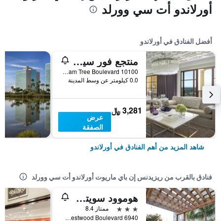
أورلاندو أت سي وورلد
أفضل الفنادق في أورلاندو
منتجع فور سيزونز أورلاندو آت والت ديزني وورلد ريزورت
10100 Dream Tree Boulevard, أورلاندو, FL, الولايات المتحدة الأميريكية
0.0 كيلومتر عن وسط المدينة
3,281 ﷼
عرض
الصفقة
شاهد المزيد من أهم الفنادق في أورلاندو
فنادق بالقرب من ريزيدنس إن باي ماريوت أورلاندو أت سي وورلد
هوموود سويتس باي هيلتون أورلاندو ثيم باركس
3 نجوم
ممتاز 8.4
6940 Westwood Boulevard, أورلاندو, FL, الولايات المتحدة الأميريكية