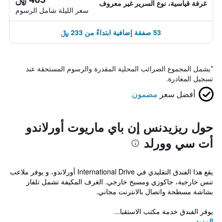
غرفة قياسية، نوع السرير غير معروف
سعر الليلة شامل الرسوم
53 صفقة إضافية ابتداءً من 233 ﷼
*
يشمل المجموع الضرائب المحلية المقدرة والرسوم المستحقة عند
تسجيل المغادرة.
أفضل سعر
مضمون
حول ريزيدنس إن باي ماريوت أورلاندو
أت سي وورلد
يقع هذا الفندق التقليدي في International Drive أورلاندو، و يوفر ملاعب
تنس خارجية، جاكوزي ومسبح خارجي. الغرف المكيفة تشمل تلفاز
بشاشة مسطحة واتصال بالانترنت مجاني.
يوفر الفندق خدمة مكتب الاستقبا...
المزيد