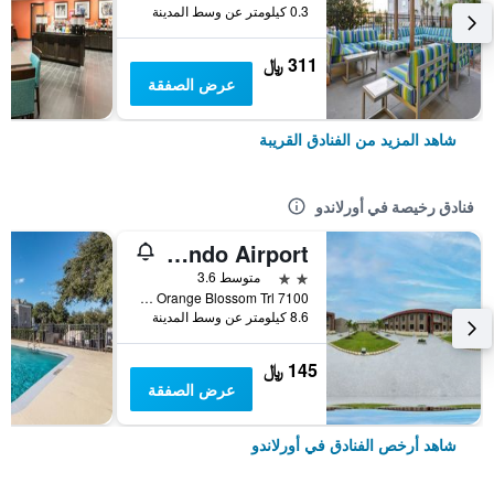
0.3 كيلومتر عن وسط المدينة
311 ﷼
عرض الصفقة
شاهد المزيد من الفنادق القريبة
فنادق رخيصة في أورلاندو
OYO Hotel Orlando Airport
2 نجمتين
متوسط 3.6
7100 s Orange Blossom Trl, أورلاندو, FL, الولايات المتحدة الأميريكية
8.6 كيلومتر عن وسط المدينة
145 ﷼
عرض الصفقة
شاهد أرخص الفنادق في أورلاندو