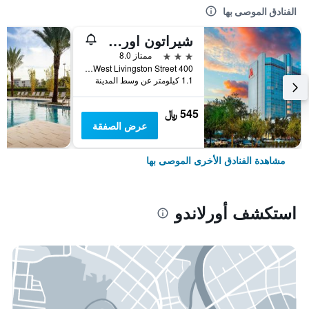
الفنادق الموصى بها
شيراتون اورلاندو داون تاون
3 نجوم
ممتاز 8.0
400 West Livingston Street, أورلاندو, FL, الولايات المتحدة الأميريكية
1.1 كيلومتر عن وسط المدينة
545 ﷼
عرض الصفقة
مشاهدة الفنادق الأخرى الموصى بها
استكشف أورلاندو