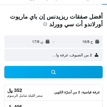
أفضل صفقات ريزيدنس إن باي ماريوت
أورلاندو أت سي وورلد
ح 16/8
-
ن 17/8
2 من الضيوف، غرفة واحدة
352 ﷼
غرفة قياسية، 2 من أسرّة الكوين
سعر الليلة شامل الرسوم
405 ﷼