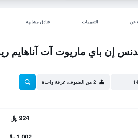
 عن
التقييمات
فنادق مشابهة
س إن باي ماريوت آت آناهايم ري
2 من الضيوف، غرفة واحدة
924 ﷼
1,002 ﷼