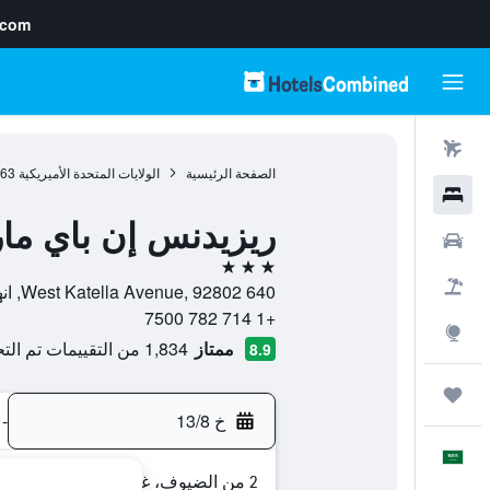
.com
رحلات طيران
الصفحة الرئيسية
الولايات المتحدة الأميريكية
963
فنادق
ريزيدنس إن باي مار
سيارات
3 نجوم
حزم العروض
640 West Katella Avenue, 92802, انهايم, كاليفورنيا, الولايات المتحدة الأميريكية
+1 714 782 7500
استكشاف
ممتاز
1,834 من التقييمات تم التحقق منها
8.9
رحلات
خ 13/8
-
العَرَبِيَّة
2 من الضيوف، غرفة واحدة