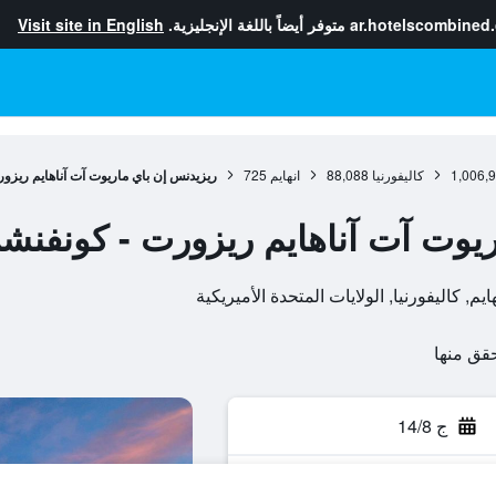
ar.hotelscombined
متوفر أيضاً باللغة الإنجليزية.
Visit site in English
1,006,
كاليفورنيا
88,088
انهايم
725
ريزيدنس إن باي ماريوت آت آناهايم ريزو
يوت آت آناهايم ريزورت - كونفنش
ج 14/8