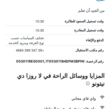
من الجيد أن تعلم
15:30
وقت تسجيل الصعود للطائرة
10:30
وقت تسجيل المغادرة
تختلف السياسات حسب
الدفع والإلغاء
نوع الغرفة ومزود الخدمة.
+39 347 389 4684
رقم مكتب الاستقبال
رقم الرخصة: 053011RES0001, IT053011B4DFM3BPIW
المزايا ووسائل الراحة في لا روزا دي
نيتونو
واي فاي مجاني
واي فاي متوفر في جميع المناطق