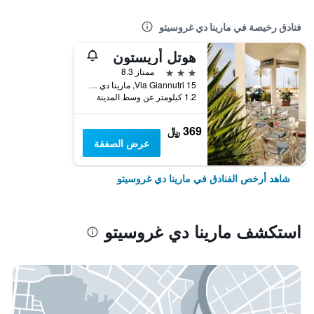
فنادق رخيصة في مارينا دي غروسيتو
هوتل أريستون
3 نجوم
ممتاز 8.3
Via Giannutri 15, مارينا دي غروسيتو, توسكانا, إيطاليا
1.2 كيلومتر عن وسط المدينة
369 ﷼
عرض الصفقة
شاهد أرخص الفنادق في مارينا دي غروسيتو
استكشف مارينا دي غروسيتو