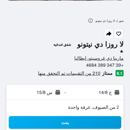
صور لـ لا روزا دي نيتونو
لا روزا دي نيتونو
شقق فندقية
نجمة واحدة
مارينا دي غروسيتو، إيطاليا
+39 347 389 4684
ممتاز
210 من التقييمات تم التحقق منها
9.1
ج 14/8
-
س 15/8
2 من الضيوف، غرفة واحدة
بحث