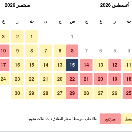
أغسطس 2026
سبتمبر 2026
ث
ث
ر
خ
ج
س
ح
ن
ث
ر
خ
3
2
1
1
10
9
8
7
6
8
7
6
5
4
حوض السباحة
17
16
15
14
13
15
14
13
12
11
عرض الأسعار
24
23
22
21
20
22
21
20
19
18
30
29
28
27
29
28
27
26
25
صور لـ فاكونسيول - ريزيدونس لو ك
عرض الأسعار
عرض الأسعار
سط
مرتفع
بناءً على متوسط أسعار الفنادق ذات الثلاث نجوم.