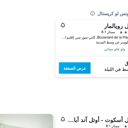
ونس لو كريستال
 رويالمار
ممتاز 8.1
22 Boulevard de la Plage, كاني-سور-مير, إقليم الألب البحري, فرنسا
واي فاي مجاني
عرض الصفقة
ط في الليلة
موتل أسكوت - أوتل آند أبارتمنتس
ممتاز 8.1