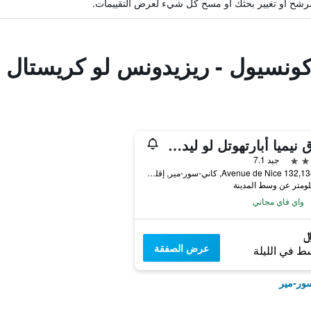
ة مرشح أو تغيير بحثك أو مسح كل شيء لعرض التقييمات.
اكونسيول - ريزيدونس لو كريستال
فندق نيميا أبارتهوتل لو ليدو جانيس سور مير
جيد 7.1
132,134,136 Avenue de Nice, كاني-سور-مير, إقليم الألب البحري, فرنسا
واي فاي مجاني
عرض الصفقة
ط في الليلة
سور-مير