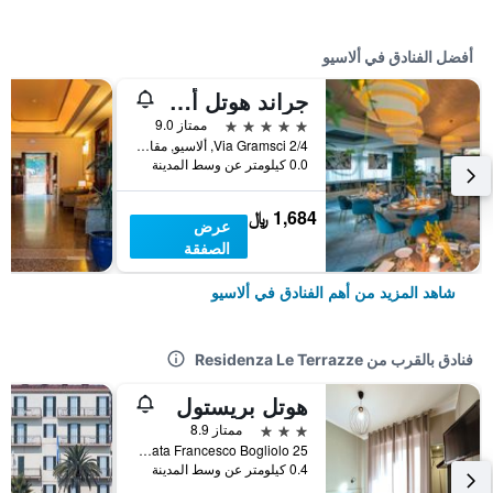
أفضل الفنادق في ألاسيو
جراند هوتل ألاسيو بيتش آند سبا ريزورت - ذا ليدينج هوتلز أوف ذا وورلد
5 نجوم
ممتاز 9.0
Via Gramsci 2/4, ألاسيو, مقاطعة سافونا, إيطاليا
0.0 كيلومتر عن وسط المدينة
1,684 ﷼
عرض
الصفقة
شاهد المزيد من أهم الفنادق في ألاسيو
فنادق بالقرب من Residenza Le Terrazze
هوتل بريستول
3 نجوم
ممتاز 8.9
Via Privata Francesco Bogliolo 25, ألاسيو, مقاطعة سافونا, إيطاليا
0.4 كيلومتر عن وسط المدينة