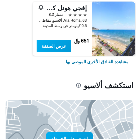
إفجي هوتل كوليكشن - جراند هوتل ميديتيراني
4 نجوم
ممتاز 8.2
Via Roma, 63, ألاسيو, مقاطعة سافونا, إيطاليا
0.6 كيلومتر عن وسط المدينة
651 ﷼
عرض الصفقة
مشاهدة الفنادق الأخرى الموصى بها
استكشف ألاسيو
اعرض على الخريطة