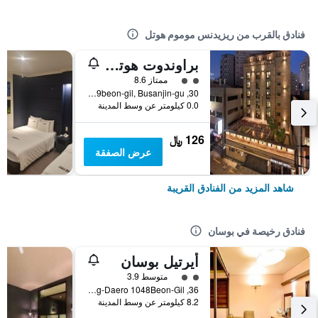
فنادق بالقرب من ريزيدنس موموم هوتل
براوندوت هوتل - سيوميون
تقييم فئة 2
ممتاز 8.6
30, Seojeon-ro 9beon-gil, Busanjin-gu, بوسان, كوريا الجنوبية
0.0 كيلومتر عن وسط المدينة
126 ﷼
عرض الصفقة
شاهد المزيد من الفنادق القريبة
فنادق رخيصة في بوسان
أيرتيل بوسان
تقييم فئة 2
متوسط 3.9
36, Nakdong-Daero 1048Beon-Gil, بوسان, كوريا الجنوبية
8.2 كيلومتر عن وسط المدينة