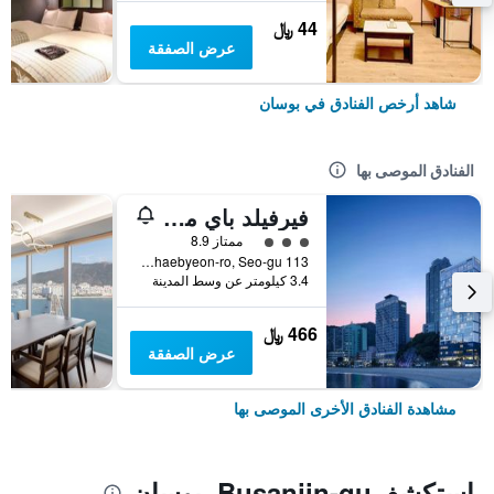
44 ﷼
عرض الصفقة
شاهد أرخص الفنادق في بوسان
الفنادق الموصى بها
فيرفيلد باي ماريوت بوسان سونجدو بيتش
تقييم فئة 3
ممتاز 8.9
113 Songdohaebyeon-ro, Seo-gu, بوسان, كوريا الجنوبية
3.4 كيلومتر عن وسط المدينة
466 ﷼
عرض الصفقة
مشاهدة الفنادق الأخرى الموصى بها
استكشفBusanjin-gu, بوسان