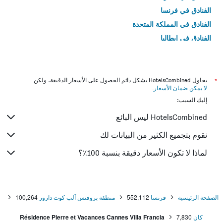
الفنادق في فرنسا
الفنادق في المملكة المتحدة
الفنادق في إيطاليا
الفنادق في تايلاند
*
يحاول HotelsCombined بشكل دائم الحصول على الأسعار الدقيقة، ولكن
لا يمكن ضمان الأسعار
.
إليك السبب:
HotelsCombined ليس البائع
نقوم بتجميع الكثير من البيانات لك
لماذا لا تكون الأسعار دقيقة بنسبة 100٪؟
الصفحة الرئيسية
فرنسا
552,112
منطقة بروفنس آلب كوت دازور
100,264
كان
7,830
Résidence Pierre et Vacances Cannes Villa Francia