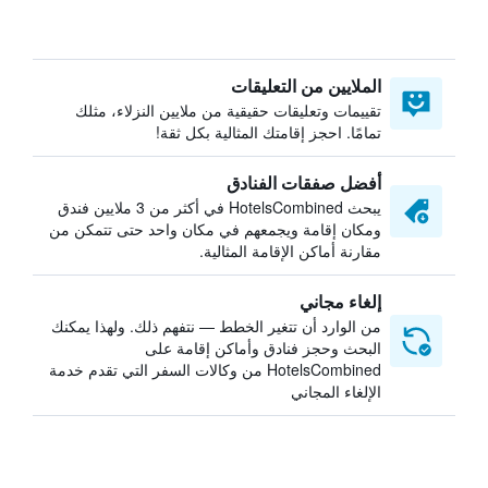
الملايين من التعليقات
تقييمات وتعليقات حقيقية من ملايين النزلاء، مثلك
تمامًا. احجز إقامتك المثالية بكل ثقة!
أفضل صفقات الفنادق
يبحث HotelsCombined في أكثر من 3 ملايين فندق
ومكان إقامة ويجمعهم في مكان واحد حتى تتمكن من
مقارنة أماكن الإقامة المثالية.
إلغاء مجاني
من الوارد أن تتغير الخطط — نتفهم ذلك. ولهذا يمكنك
البحث وحجز فنادق وأماكن إقامة على
HotelsCombined من وكالات السفر التي تقدم خدمة
الإلغاء المجاني