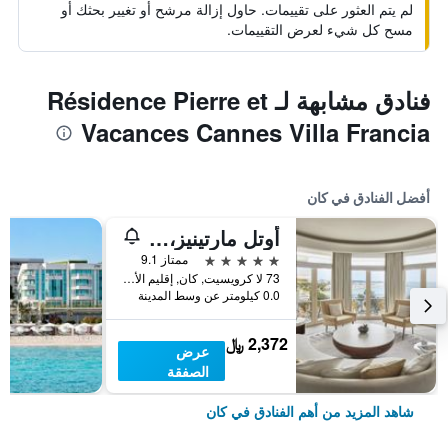
لم يتم العثور على تقييمات. حاول إزالة مرشح أو تغيير بحثك أو
مسح كل شيء لعرض التقييمات.
فنادق مشابهة لـ Résidence Pierre et
Vacances Cannes Villa Francia
أفضل الفنادق في كان
أوتل مارتينيز، إن ذي أنباوند كوليكشن باي حياة
5 نجوم
ممتاز 9.1
73 لا كرويسيت, كان, إقليم الألب البحري, فرنسا
0.0 كيلومتر عن وسط المدينة
2,372 ﷼
عرض
الصفقة
شاهد المزيد من أهم الفنادق في كان