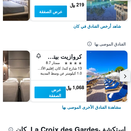
219 ﷼
عرض الصفقة
شاهد أرخص الفنادق في كان
الفنادق الموصى بها
كروازيت بيتش هوتل كاني - إم جاليري كوليكشن
4 نجوم
ممتاز 8.7
13 شارع كندا, كان, إقليم الألب البحري, فرنسا
1.0 كيلومتر عن وسط المدينة
1,068 ﷼
عرض
الصفقة
مشاهدة الفنادق الأخرى الموصى بها
استكشفLa Croix des Gardes, كان