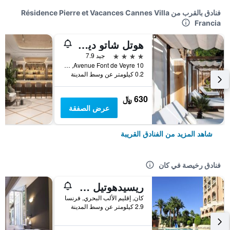
فنادق بالقرب من Résidence Pierre et Vacances Cannes Villa
Francia
هوتل شاتو ديلا تور
4 نجوم
جيد 7.9
10 Avenue Font de Veyre, كان, إقليم الألب البحري, فرنسا
0.2 كيلومتر عن وسط المدينة
630 ﷼
عرض الصفقة
شاهد المزيد من الفنادق القريبة
فنادق رخيصة في كان
ريسيدهوتيل فيلا موباسانت
كان, إقليم الألب البحري, فرنسا
2.9 كيلومتر عن وسط المدينة