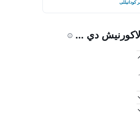
 كودانيللى
اكورنيش دي ...