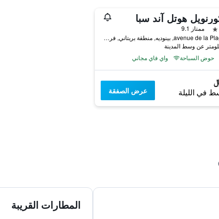
ورنويل هوتل آند سبا
ممتاز 9.1
62 avenue de la Plage, بينوديه, منطقة بريتاني, فرنسا
حوض السباحة
واي فاي مجاني
عرض الصفقة
ط في الليلة
المطارات القريبة