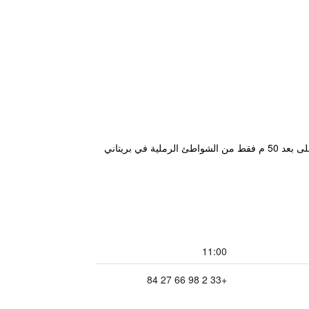
يقع Résidence Pierre & Vacances la Corniche de la Plage Corniche de La Plage في بينوديه في منطقة فينيستير على بعد 50 م فقط من الشواطئ الرملية في بريتاني
11:00
+33 2 98 66 27 84