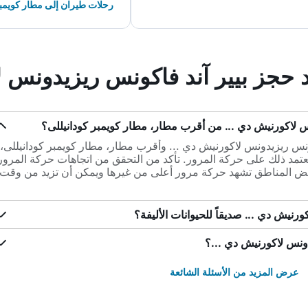
رحلات طيران إلى مطار كويمبر
د حجز بيير آند فاكونس ريزيدونس ل
س لاكورنيش دي ... من أقرب مطار، مطار كويمبر كودانيللى؟
بيير آند فاكونس ريزيدونس لاكورنيش دي ... وأقرب مطار، مطار كويمبر كودانيللى،
رق القيادة عادةً حوالي 0س 15د يعتمد ذلك على حركة المرور. تأكد من التحقق من اتجاهات حركة المرور
عض المناطق تشهد حركة مرور أعلى من غيرها ويمكن أن تزيد من وقت
ورنيش دي ... صديقاً للحيوانات الأليفة؟
دونس لاكورنيش دي ...؟
عرض المزيد من الأسئلة الشائعة