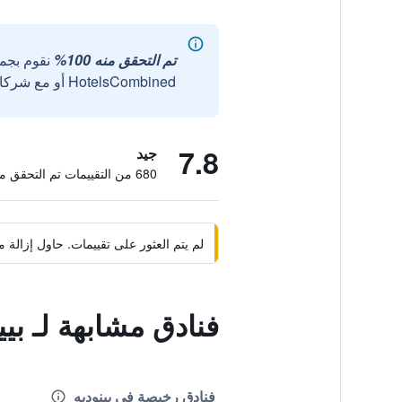
تم التحقق منه 100%
نقوم بجم
HotelsCombined أو مع شركائنا الخارجيين الموثوقين.
7.8
جيد
680 من التقييمات تم التحقق منها
لم يتم العثور على تقييمات. حاول إزال
فنادق مشابهة لـ بي
فنادق رخيصة في بينوديه