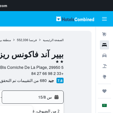
.com
رحلات طيران
الصفحة الرئيسية
فرنسا
552,336
منطقة بري
فنادق
بيير آند فاكونس ري
سيارات
2 نجمتين
حزم العروض
5 Bis Corniche De La Plage, 29950, بينوديه, منطقة بريتاني, فرنسا
+33 2 98 66 27 84
استكشاف
جيد
680 من التقييمات تم التحقق منها
7.8
رحلات
س 15/8
-
العَرَبِيَّة
2 من الضيوف، غرفة واحدة