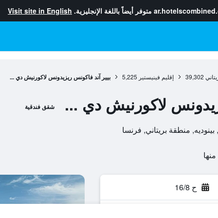
ar.hotelscombined
متوفر أيضاً باللغة الإنجليزية.
Visit site in English
تاني
39,302
إقليم فينيستير
5,225
بيير آند فاكونس ريزيدونس لاكورنيش دي ...
زيدونس لاكورنيش دي ...
شقق فندقية
ح 16/8