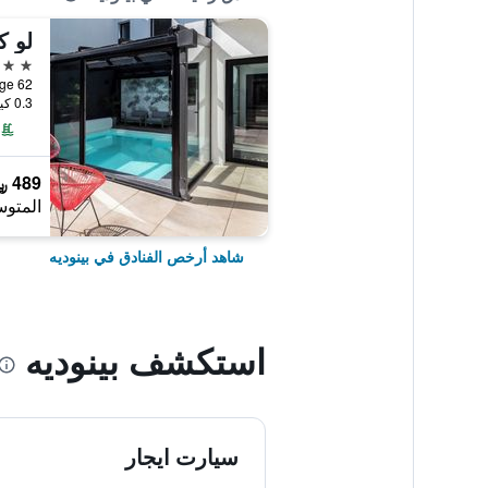
لو ك
3 نجوم
0.3 كيلومتر عن وسط المدينة
489 ﷼
المتوس
شاهد أرخص الفنادق في بينوديه
استكشف بينوديه
سيارت ايجار