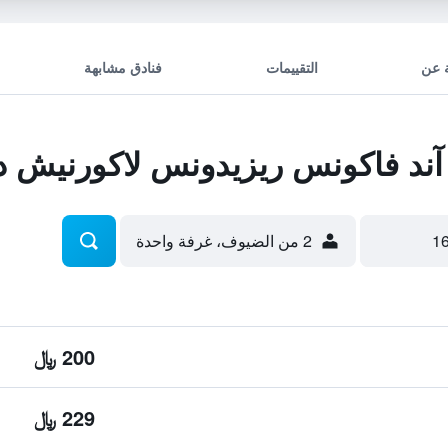
 عن
التقييمات
فنادق مشابهة
ند فاكونس ريزيدونس لاكورنيش دي
2 من الضيوف، غرفة واحدة
200 ﷼
229 ﷼