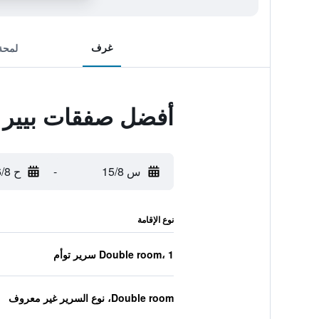
غرف
لمحة
أفضل صفقات بيير آ
س 15/8
-
ح 16/8
نوع الإقامة
Double room، 1 سرير توأم
Double room، نوع السرير غير معروف