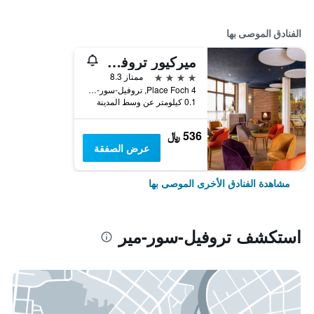
الفنادق الموصى بها
ميركيور تروفيل-سور-مير
4 نجوم
ممتاز 8.3
4 Place Foch, تروفيل-سور-مير, نورماندي, فرنسا
0.1 كيلومتر عن وسط المدينة
536 ﷼
عرض الصفقة
مشاهدة الفنادق الأخرى الموصى بها
استكشف تروفيل-سور-مير