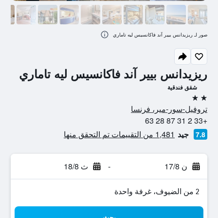
صور لـ ريزيدانس بيير آند فاكانسيس ليه تاماري
ريزيدانس بيير آند فاكانسيس ليه تاماري
شقق فندقية
2 نجمتين
تروفيل-سور-مير، فرنسا
+33 2 31 87 28 63
جيد
1,481 من التقييمات تم التحقق منها
7.8
ن 17/8
-
ث 18/8
2 من الضيوف، غرفة واحدة
بحث