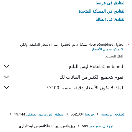
الفنادق في فرنسا
الفنادق في المملكة المتحدة
الفنادق في إيطاليا
الفنادق في تايلاند
*
يحاول HotelsCombined بشكل دائم الحصول على الأسعار الدقيقة، ولكن
لا يمكن ضمان الأسعار
.
إليك السبب:
HotelsCombined ليس البائع
نقوم بتجميع الكثير من البيانات لك
لماذا لا تكون الأسعار دقيقة بنسبة 100٪؟
الصفحة الرئيسية
فرنسا
552,334
منطقة النورماندي السفلى
19,144
تروفيل-سور-مير
589
ريزيدانس بيير آند فاكانسيس ليه تاماري