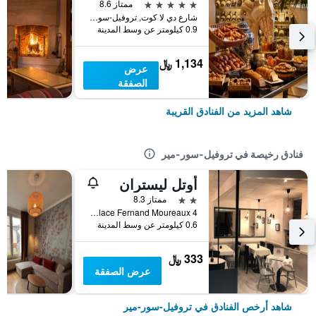
5 نجوم
ممتاز 8.6
شارع دي لا كوت, تروفيل-سور-مير, نورماندي, فرنسا
0.9 كيلومتر عن وسط المدينة
1,134 ﷼
عرض
الصفقة
شاهد المزيد من الفنادق القريبة
فنادق رخيصة في تروفيل-سور-مير
أوتل ليستران
2 نجمتين
ممتاز 8.3
4 place Fernand Moureaux, تروفيل-سور-مير, نورماندي, فرنسا
0.6 كيلومتر عن وسط المدينة
333 ﷼
عرض الصفقة
شاهد أرخص الفنادق في تروفيل-سور-مير