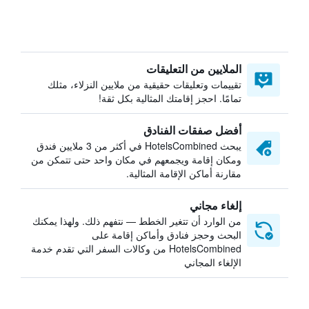
الملايين من التعليقات
تقييمات وتعليقات حقيقية من ملايين النزلاء، مثلك
تمامًا. احجز إقامتك المثالية بكل ثقة!
أفضل صفقات الفنادق
يبحث HotelsCombined في أكثر من 3 ملايين فندق
ومكان إقامة ويجمعهم في مكان واحد حتى تتمكن من
مقارنة أماكن الإقامة المثالية.
إلغاء مجاني
من الوارد أن تتغير الخطط — نتفهم ذلك. ولهذا يمكنك
البحث وحجز فنادق وأماكن إقامة على
HotelsCombined من وكالات السفر التي تقدم خدمة
الإلغاء المجاني