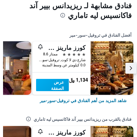
فنادق مشابهة لـ ريزيدانس بيير آند
فاكانسيس ليه تاماري
أفضل الفنادق في تروفيل-سور-مير
كورز مارينز هوتل ثالاسو آند سبا تروفيل - إم جاليري كوليكشن
5 نجوم
ممتاز 8.6
شارع دي لا كوت, تروفيل-سور-مير, نورماندي, فرنسا
0.0 كيلومتر عن وسط المدينة
1,134 ﷼
عرض
الصفقة
شاهد المزيد من أهم الفنادق في تروفيل-سور-مير
فنادق بالقرب من ريزيدانس بيير آند فاكانسيس ليه تاماري
كورز مارينز هوتل ثالاسو آند سبا تروفيل - إم جاليري كوليكشن