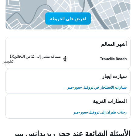
اعرض على الخريطة
أشهر المعالم
مسافة مشي إلى 12 من الدقائق
1.0
Trouville Beach
كيلومتر
سيارت ايجار
سيارات للاستئجار في تروفيل-سور-مير
المطارات القريبة
رحلات طيران إلى تروفيل-سور-مير
الأسئلة الشائعة عند حجز ريزيدانس بيير