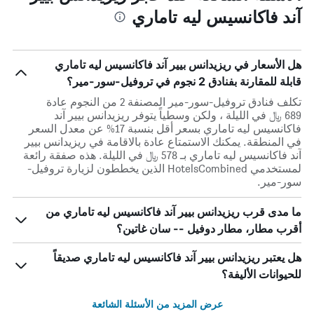
آند فاكانسيس ليه تاماري
هل الأسعار في ريزيدانس بيير آند فاكانسيس ليه تاماري
قابلة للمقارنة بفنادق 2 نجوم في تروفيل-سور-مير؟
تكلف فنادق تروفيل-سور-مير المصنفة 2 من النجوم عادة
689 ﷼ في الليلة ، ولكن وسطياً يتوفر ريزيدانس بيير آند
فاكانسيس ليه تاماري بسعر أقل بنسبة 17% عن معدل السعر
في المنطقة. يمكنك الاستمتاع عادة بالاقامة في ريزيدانس بيير
آند فاكانسيس ليه تاماري بـ 578 ﷼ في الليلة. هذه صفقة رائعة
لمستخدمي HotelsCombined الذين يخططون لزيارة تروفيل-
سور-مير.
ما مدى قرب ريزيدانس بيير آند فاكانسيس ليه تاماري من
أقرب مطار، مطار دوفيل -- سان غاتين؟
هل يعتبر ريزيدانس بيير آند فاكانسيس ليه تاماري صديقاً
للحيوانات الأليفة؟
عرض المزيد من الأسئلة الشائعة