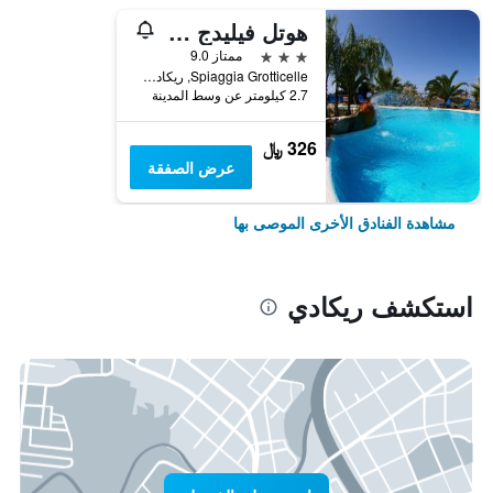
هوتل فيليدج إدين
3 نجوم
ممتاز 9.0
Spiaggia Grotticelle, ريكادي, كالابريا, إيطاليا
2.7 كيلومتر عن وسط المدينة
326 ﷼
عرض الصفقة
مشاهدة الفنادق الأخرى الموصى بها
استكشف ريكادي