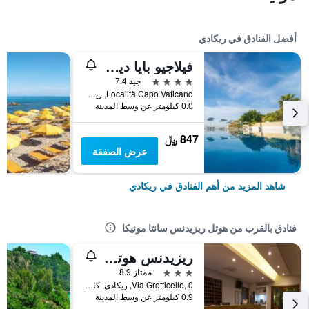
أفضل الفنادق في ريكادي
فيلاجيو بايا ديركول
4 نجوم
جيد 7.4
Località Capo Vaticano, ريكادي, كالابريا, إيطاليا
0.0 كيلومتر عن وسط المدينة
847 ﷼
عرض الصفقة
شاهد المزيد من أهم الفنادق في ريكادي
فنادق بالقرب من هوتل ريزيدنس سانتا مونيكا
ريزيدنس هوتل لا تافيرنا
3 نجوم
ممتاز 8.9
Via Grotticelle, 0, ريكادي, كالابريا, إيطاليا
0.9 كيلومتر عن وسط المدينة