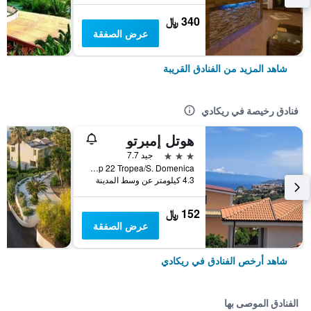
340 ﷼
عرض الصفقة
شاهد المزيد من الفنادق القريبة
فنادق رخيصة في ريكادي
هوتل إمبرتو
3 نجوم
جيد 7.7
Via Sp 22 Tropea/S. Domenica, ريكادي, كالابريا, إيطاليا
4.3 كيلومتر عن وسط المدينة
152 ﷼
عرض الصفقة
شاهد أرخص الفنادق في ريكادي
الفنادق الموصى بها