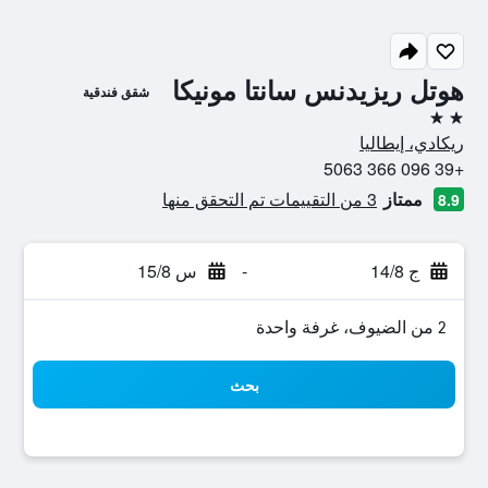
هوتل ريزيدنس سانتا مونيكا
شقق فندقية
2 نجمتين
ريكادي، إيطاليا
+39 096 366 5063
ممتاز
3 من التقييمات تم التحقق منها
8.9
ج 14/8
-
س 15/8
2 من الضيوف، غرفة واحدة
بحث