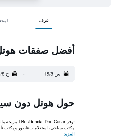
غرف
لمحة
أفضل صفقات هوتل
س 15/8
-
ح 16/8
حول هوتل دون سيز
توفر Don Cesar
مكتب سياحي، استعلامات/ناطور ومكتب تأجي
المزيد