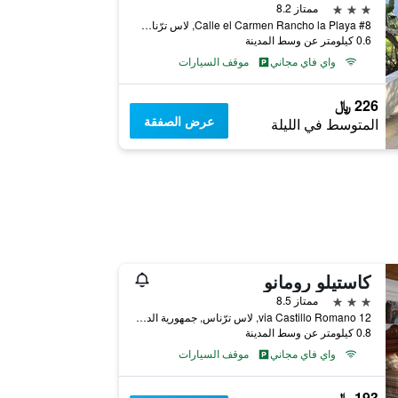
3 نجوم
ممتاز 8.2
Calle el Carmen Rancho la Playa #8, لاس ترّناس, جمهورية الدومينيكان
0.6 كيلومتر عن وسط المدينة
واي فاي مجاني
موقف السيارات
226 ﷼
عرض الصفقة
المتوسط في الليلة
كاستيلو رومانو
3 نجوم
ممتاز 8.5
12 via Castillo Romano, لاس ترّناس, جمهورية الدومينيكان
0.8 كيلومتر عن وسط المدينة
واي فاي مجاني
موقف السيارات
193 ﷼