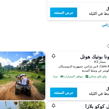
عرض الصفقة
ط في الليلة
ّناس
نا بوتيك هوتل
ممتاز 9.5
رّناس, جمهورية الدومينيكان
واي فاي مجاني
موقف السيارات
سبا
عرض الصفقة
ط في الليلة
 كوكو بلازا