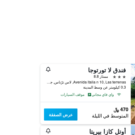
فندق لا تورتوجا
3 نجوم
ممتاز 8.8
Avenida italia n 10, Las terrenas, لاس ترّناس, جمهورية الدومينيكان
0.3 كيلومتر عن وسط المدينة
واي فاي مجاني
موقف السيارات
470 ﷼
عرض الصفقة
المتوسط في الليلة
أوتل كازا بيريتا