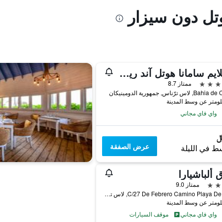
وتل دون سيزار
سابلايم سامانا هوتل آند ريزيدانسيز
ممتاز 8.7
لاس ترّناس, جمهورية الدومينيكان
واي فاي مجاني
عرض الصفقة
ط في الليلة
 ألباشيارا
ممتاز 9.0
C/27 De Febrero Camino Playa De Popy, لاس ترّناس, جمهورية الدومينيكان
واي فاي مجاني
موقف السيارات