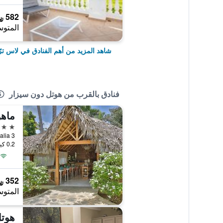
582 ﷼
المتوس
شاهد المزيد من أهم الفنادق في لاس تر
فنادق بالقرب من هوتل دون سيزار
ماهو
2 نجمتين
Calle Italia 3, لاس ت
0.2 كيلومتر عن وسط المدينة
352 ﷼
المتوس
هوتل