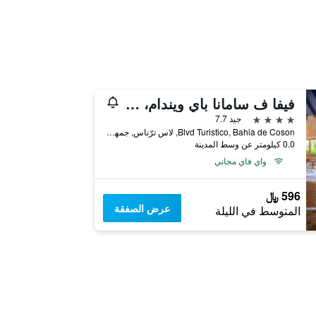
فيفا ف سامانا باي ويندام، إيه ترادمارك أدالتس ٔامل جمنكلسيف
4 نجوم
جيد 7.7
Blvd Turistico, Bahia de Coson, لاس ترّناس, جمهورية الدومينيكان
0.0 كيلومتر عن وسط المدينة
واي فاي مجاني
596 ﷼
عرض الصفقة
المتوسط في الليلة