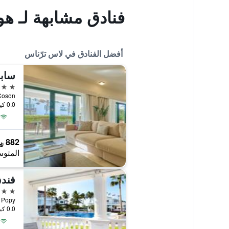
فنادق مشابهة لـ ه
أفضل الفنادق في لاس ترّناس
5 نجوم
Bahia de Coson, 
0.0 كيلومتر عن وسط المدينة
882 ﷼
المتوس
فندق
4 نجوم
0.0 كيلومتر عن وسط المدينة