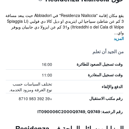
يقع مكان إقامة "Residenza Nialiccia" في Abbiadori حيث يبعد مسافة
3 كم عن شاطئ سبياجيا لي ايتريدي او ديل كالا دي فولبي (Spiaggia Li
Itriceddhi o del Cala di Volpe) و31 كم عن ايزولا دي جاببيان ويوفر
واي...
المزيد
من الجيد أن تعلم
16:00
وقت تسجيل الصعود للطائرة
11:00
وقت تسجيل المغادرة
تختلف السياسات حسب
الدفع والإلغاء
نوع الغرفة ومزود الخدمة.
+39 392 983 8710
رقم مكتب الاستقبال
رقم الرخصة: IT090006C2000Q9749, Q9749
المزايا ووسائل الراحة في Residenza