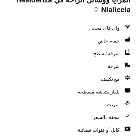
Nialiccia
واي فاي مجاني
حمام خاص
شرفة / سطح
شرفة
مع تكييف
تلفاز بشاشة مسطحة
انترنت
مجفف الشعر
كابل أو قنوات فضائية