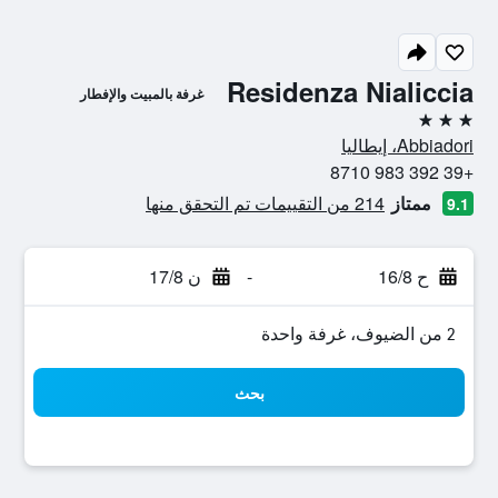
Residenza Nialiccia
غرفة بالمبيت والإفطار
3 نجوم
Abbiadori، إيطاليا
+39 392 983 8710
ممتاز
214 من التقييمات تم التحقق منها
9.1
ح 16/8
-
ن 17/8
2 من الضيوف، غرفة واحدة
بحث