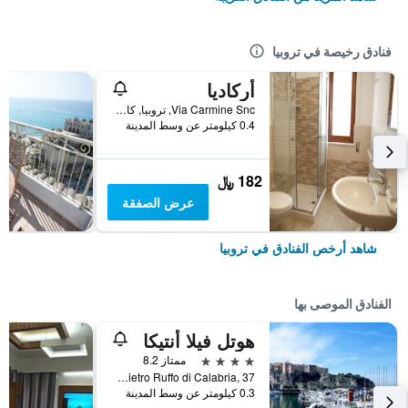
فنادق رخيصة في تروبيا
أركاديا
Via Carmine Snc, تروبيا, كالابريا, إيطاليا
0.4 كيلومتر عن وسط المدينة
182 ﷼
عرض الصفقة
شاهد أرخص الفنادق في تروبيا
الفنادق الموصى بها
هوتل فيلا أنتيكا
4 نجوم
ممتاز 8.2
Via Pietro Ruffo di Calabria, 37, تروبيا, كالابريا, إيطاليا
0.3 كيلومتر عن وسط المدينة