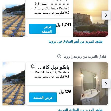
5 نجوم
ممتاز 9.3
Contrada Paola 6, تروبيا, كالابريا, إيطاليا
0.0 كيلومتر عن وسط المدينة
1,741 ﷼
عرض
الصفقة
شاهد المزيد من أهم الفنادق في تروبيا
فنادق بالقرب من ريزيندزا روما
باسّو ديل كافالييريه
Viale Don Mottola, 89, Calabria, تروبيا, كالابريا, إيطاليا
0.1 كيلومتر عن وسط المدينة
326 ﷼
عرض الصفقة
شاهد المزيد من الفنادق القريبة