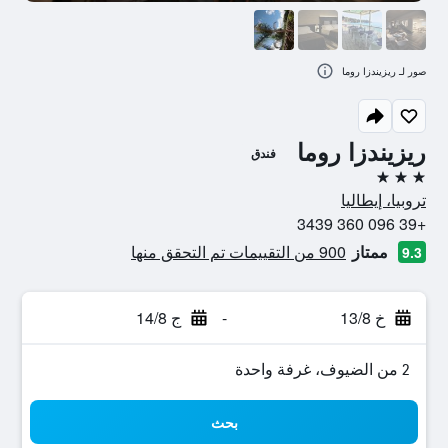
صور لـ ريزيندزا روما
ريزيندزا روما
فندق
3 نجوم
تروبيا، إيطاليا
+39 096 360 3439
ممتاز
900 من التقييمات تم التحقق منها
9.3
خ 13/8
-
ج 14/8
2 من الضيوف، غرفة واحدة
بحث