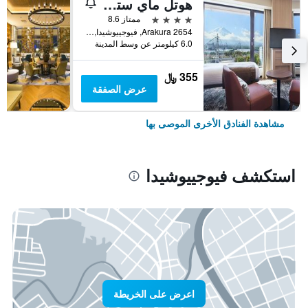
هوتل ماي ستيز فوجي أونسين ريزورت
4 نجوم
ممتاز 8.6
2654 Arakura, فيوجييوشيدا, اليابان
6.0 كيلومتر عن وسط المدينة
355 ﷼
عرض الصفقة
مشاهدة الفنادق الأخرى الموصى بها
استكشف فيوجييوشيدا
اعرض على الخريطة