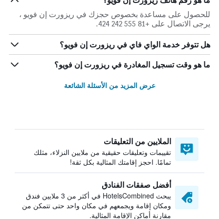
ما هو رقم هاتف ريزورت إن فويو؟
للحصول على مساعدة بخصوص حجزك في ريزورت إن فويو ،
يرجى الاتصال على +81 555 242 424.
هل تتوفر خدمة الواي فاي في ريزورت إن فويو؟
ما هو وقت تسجيل المغادرة في ريزورت إن فويو؟
عرض المزيد من الأسئلة الشائعة
الملايين من التعليقات
تقييمات وتعليقات حقيقية من ملايين النزلاء، مثلك
تمامًا. احجز إقامتك المثالية بكل ثقة!
أفضل صفقات الفنادق
يبحث HotelsCombined في أكثر من 3 ملايين فندق
ومكان إقامة ويجمعهم في مكان واحد حتى تتمكن من
مقارنة أماكن الإقامة المثالية.