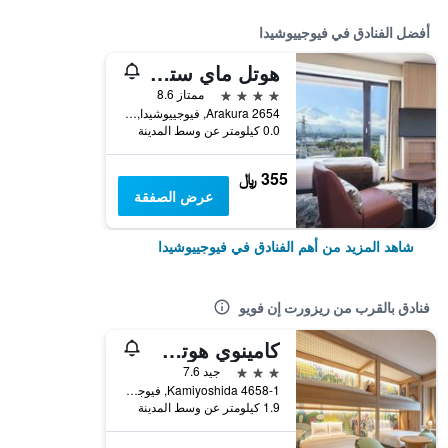
أفضل الفنادق في فيوجييوشيدا
هوتل ماي ستيز فوجي أونسين ريزورت
4 نجوم
ممتاز 8.6
2654 Arakura, فيوجييوشيدا, اليابان
0.0 كيلومتر عن وسط المدينة
355 ﷼
عرض الصفقة
شاهد المزيد من أهم الفنادق في فيوجييوشيدا
فنادق بالقرب من ريزورت إن فويو
كامينوي هوتل فوجي
3 نجوم
جيد 7.6
Kamiyoshida 4658-1, فيوجييوشيدا, اليابان
1.9 كيلومتر عن وسط المدينة