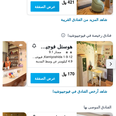
421 ﷼
عرض الصفقة
شاهد المزيد من الفنادق القريبة
فنادق رخيصة في فيوجييوشيدا
هوستل فوجيسان يو
2 نجمتين
ممتاز 9.1
1-9-12 Kamiyoshida, فيوجييوشيدا, اليابان
4.9 كيلومتر عن وسط المدينة
170 ﷼
عرض الصفقة
شاهد أرخص الفنادق في فيوجييوشيدا
الفنادق الموصى بها