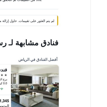
لم يتم العثور على تقييمات. حاول إزال
فنادق مشابهة لـ رس
أفضل الفنادق في الرياض
فندق
5 نجوم
برج ال
0.0 كيلومتر عن وسط المدينة
1,345 ﷼
المتوس