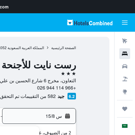
.com
رحلات طيران
الصفحة الرئيسية
المملكة العربية السعودية
,052
فنادق
رست نايت للأجنحة ا
سيارات
3 نجوم
حزم العروض
التعاون، مخرج 6 شارع الحسين بن علي, 11564, الرياض, منطقة الرياض, المملكة العربية السعودية
+966 114 944 026
استكشاف
جيد
582 من التقييمات تم التحقق منها
6.2
رحلات
س 15/8
-
العَرَبِيَّة
2 من الضيوف، غرفة واحدة