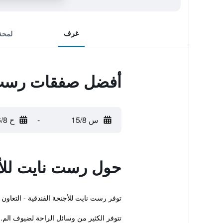
غرف
لمحة
أفضل صفقات رست نا
س 15/8
-
ح 16/8
حول رست نايت للأج
توفر رست نايت للأجنحة الفندقية - التعاون - حسين بن علي إقامة ذات 3 نجوم في مدينة الرياض. بالإ
تتوفر الكثير من وسائل الراحة لضيوف الم..