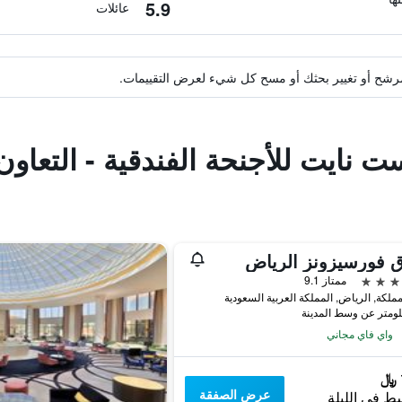
5.9
عائلات
ة مرشح أو تغيير بحثك أو مسح كل شيء لعرض التقييمات.
ت نايت للأجنحة الفندقية - التعا
 فورسيزونز الرياض
ممتاز 9.1
مملكة, الرياض, المملكة العربية السعودية
واي فاي مجاني
عرض الصفقة
ط في الليلة