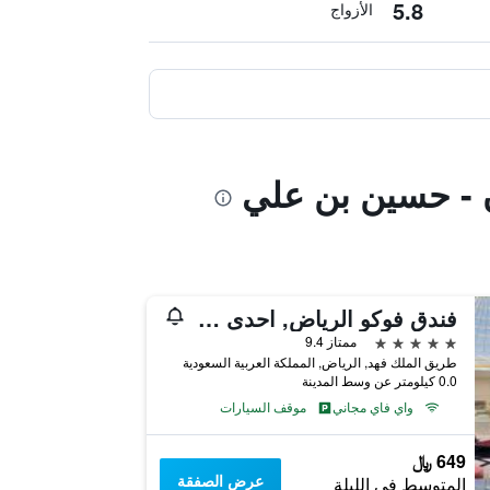
5.8
الأزواج
ون - حسين بن علي
فندق فوكو الرياض, احدى فنادق مجموعة إنتركونتيننتال
5 نجوم
ممتاز 9.4
طريق الملك فهد, الرياض, المملكة العربية السعودية
0.0 كيلومتر عن وسط المدينة
واي فاي مجاني
موقف السيارات
649 ﷼
عرض الصفقة
المتوسط في الليلة