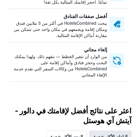
تمامًا. احجز إقامتك المثالية بكل ثقة!
أفضل صفقات الفنادق
يبحث HotelsCombined في أكثر من 3 ملايين فندق
ومكان إقامة ويجمعهم في مكان واحد حتى تتمكن من
مقارنة أماكن الإقامة المثالية.
إلغاء مجاني
من الوارد أن تتغير الخطط — نتفهم ذلك. ولهذا يمكنك
البحث وحجز فنادق وأماكن إقامة على
HotelsCombined من وكالات السفر التي تقدم خدمة
الإلغاء المجاني
اعثر على نتائج أفضل لإقامتك في دالور -
آيتش آي هوستل
البلدان الأكثر شعبية
المدن الأكثر شعبية