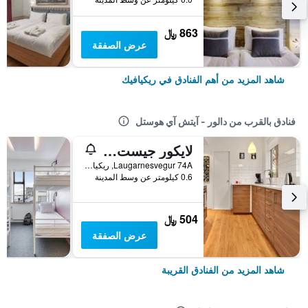
863 ﷼
عرض الصفقة
شاهد المزيد من أهم الفنادق في ريكيافيك
فنادق بالقرب من دالور - آيتش آي هوستل
لايكور جيست هاوس
Laugarnesvegur 74A, ريكيافيك, أيسلندا
0.6 كيلومتر عن وسط المدينة
504 ﷼
عرض الصفقة
شاهد المزيد من الفنادق القريبة