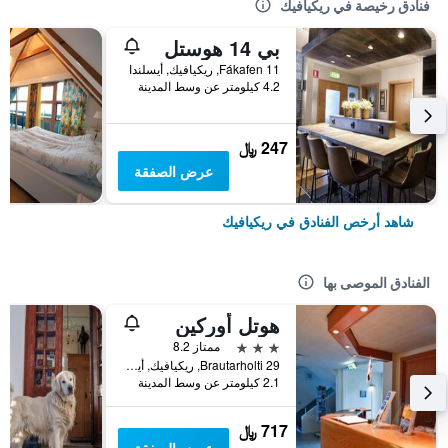
فنادق رخيصة في ريكيافيك
بي 14 هوستل
Fákafen 11, ريكيافيك, أيسلندا
4.2 كيلومتر عن وسط المدينة
247 ﷼
عرض الصفقة
شاهد أرخص الفنادق في ريكيافيك
الفنادق الموصى بها
هوتل أوركين
3 نجوم
ممتاز 8.2
Brautarholti 29, ريكيافيك, أيسلندا
2.1 كيلومتر عن وسط المدينة
717 ﷼