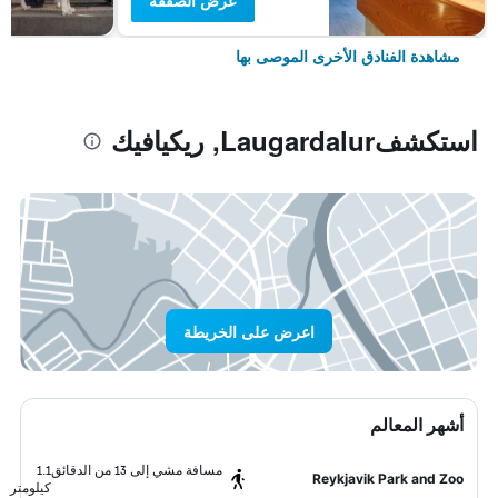
عرض الصفقة
مشاهدة الفنادق الأخرى الموصى بها
استكشفLaugardalur, ريكيافيك
اعرض على الخريطة
أشهر المعالم
مسافة مشي إلى 13 من الدقائق
1.1
Reykjavik Park and Zoo
كيلومتر