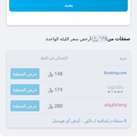
بحث
صفقات من
148 ﷼
/
أرخص سعر الليلة الواحدة
مزود
الإجمالي في الليلة
148 ﷼
عرض الصفقة
174 ﷼
عرض الصفقة
280 ﷼
عرض الصفقة
6 صفقات إضافية لـ دالور - آيتش آي هوستل