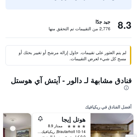
8.3
جيد جدًا
2,776 من التقييمات تم التحقق منها
لم يتم العثور على تقييمات. حاول إزالة مرشح أو تغيير بحثك أو
مسح كل شيء لعرض التقييمات.
فنادق مشابهة لـ دالور - آيتش آي هوستل
أفضل الفنادق في ريكيافيك
هوتل إيجا
4 نجوم
ممتاز 8.9
Brautarholt 10-14, ريكيافيك, أيسلندا
0.0 كيلومتر عن وسط المدينة