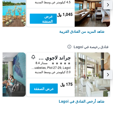
4.5 كيلومتر عن وسط المدينة
1,045 ﷼
عرض
الصفقة
شاهد المزيد من الفنادق القريبة
فنادق رخيصة في Lagoi
جراند لاجوي هوتل بينتان
5 نجوم
ممتاز 8.4
Jalan Gurindam Duabelas, Plot 27-29, Lagoi, إندونيسيا
2.0 كيلومتر عن وسط المدينة
175 ﷼
عرض الصفقة
شاهد أرخص الفنادق في Lagoi