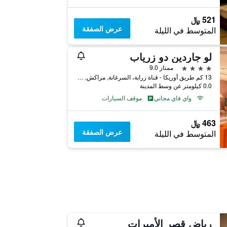
521 ﷼
عرض الصفقة
المتوسط في الليلة
لو جاردين دو زرياب
4 نجوم
ممتاز 9.0
13 كم طريق أوريكا - قناة زرابة، السرغانة, مراكش, المغرب
0.0 كيلومتر عن وسط المدينة
واي فاي مجاني
موقف السيارات
463 ﷼
عرض الصفقة
المتوسط في الليلة
رياض قصر الأميرات