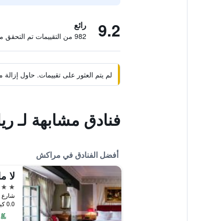
9.2
رائع
982 من التقييمات تم التحقق منها
لم يتم العثور على تقييمات. حاول إزال
فنادق مشابهة لـ رياض 11 
أفضل الفنادق في مراكش
لا ما
5 نجوم
شارع ب
0.0 كيلومتر عن وسط المدينة