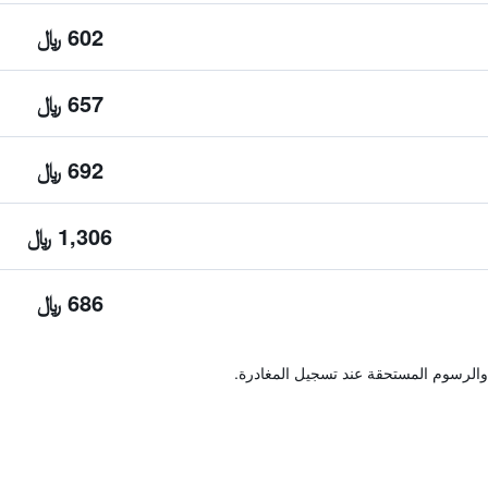
602 ﷼
657 ﷼
692 ﷼
1,306 ﷼
686 ﷼
والرسوم المستحقة عند تسجيل المغادرة.