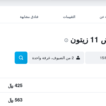
 عن
التقييمات
فنادق مشابهة
ون
2 من الضيوف، غرفة واحدة
425 ﷼
563 ﷼