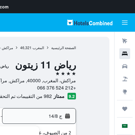
.com
رحلات طيران
الصفحة الرئيسية
المغرب
46,321
مراكش - 
فنادق
رياض 11 زيتون
سيارات
رياض
4 نجوم
حزم العروض
مراكش، المغرب, 40000, مراكش, مراكش - تانسيفت - الحوز, المغرب
+212 524 376 066
استكشاف
ممتاز
982 من التقييمات تم التحقق منها
9.2
رحلات
ج 14/8
-
العَرَبِيَّة
2 من الضيوف، غرفة واحدة