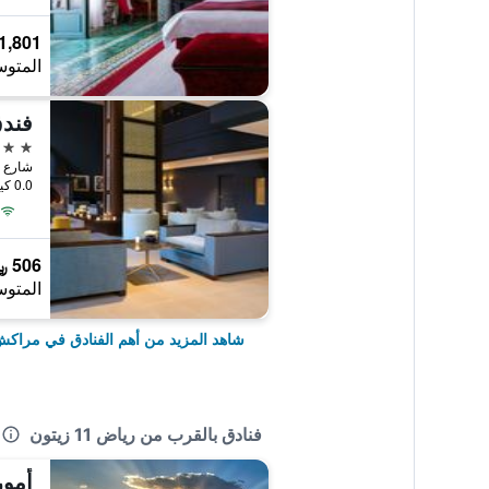
1,801 ﷼
المتوس
فند
5 نجوم
شارع ا
0.0 كيلومتر عن وسط المدينة
506 ﷼
المتوس
شاهد المزيد من أهم الفنادق في مراك
فنادق بالقرب من رياض 11 زيتون
أمور