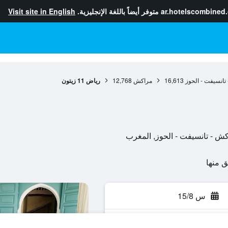
ar.hotelscombined
متوفر أيضاً باللغة الإنجليزية.
Visit site in English
تانسيفت - الحوز
16,613
مراكش
12,768
رياض 11 زيتون
س 15/8