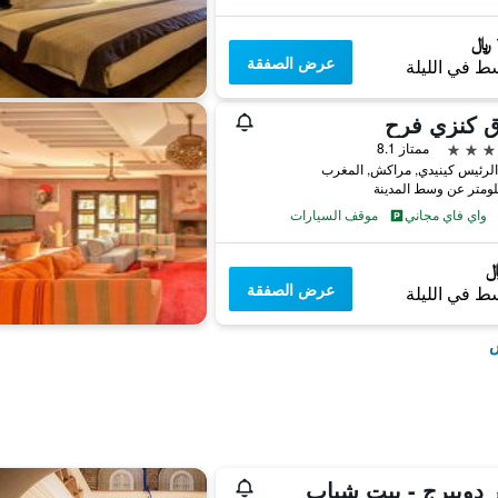
عرض الصفقة
ط في الليلة
ق كنزي فرح
ممتاز 8.1
لرئيس كينيدي, مراكش, المغرب
واي فاي مجاني
موقف السيارات
عرض الصفقة
ط في الليلة
ش
 دوبيرج - بيت شباب