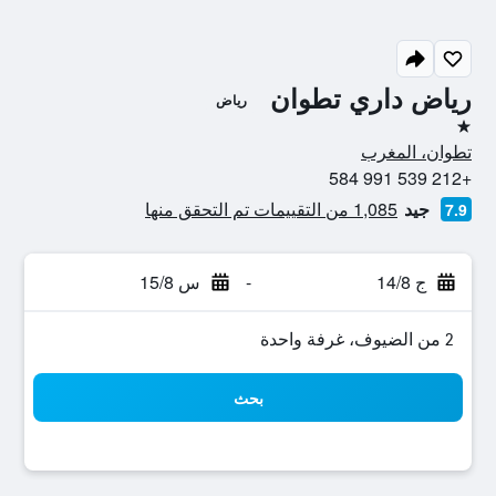
رياض داري تطوان
رياض
نجمة واحدة
تطوان، المغرب
+212 539 991 584
جيد
1,085 من التقييمات تم التحقق منها
7.9
ج 14/8
-
س 15/8
2 من الضيوف، غرفة واحدة
بحث