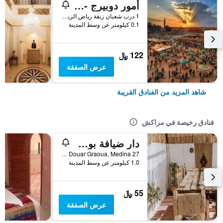
أمور دوبيرج - بيت شباب
1 درب شعبان زنقة رياض الزيتون القديم, مراكش, المغرب
0.1 كيلومتر عن وسط المدينة
122 ﷼
عرض الصفقة
شاهد المزيد من الفنادق القريبة
فنادق رخيصة في مراكش
دار ضيافة بوهو 27، مراكش
27 Derb Cherkaoui Douar Graoua, Medina, مراكش, المغرب
1.0 كيلومتر عن وسط المدينة
55 ﷼
عرض الصفقة