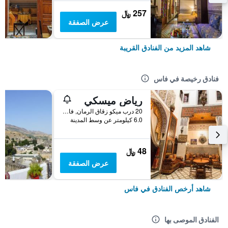
257 ﷼
عرض الصفقة
شاهد المزيد من الفنادق القريبة
فنادق رخيصة في فاس
رياض ميسكي
20 درب ميكو زقاق الرمان, فاس, المغرب
6.0 كيلومتر عن وسط المدينة
48 ﷼
عرض الصفقة
شاهد أرخص الفنادق في فاس
الفنادق الموصى بها