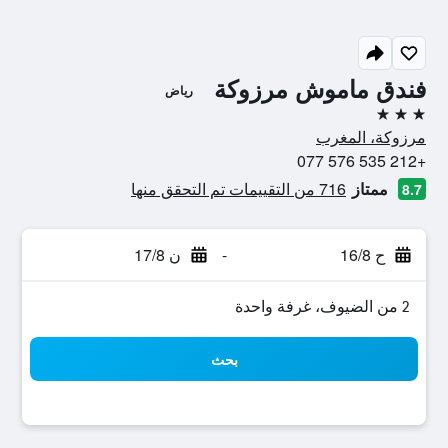
فندق ماموش مرزوكة
رياض
3 نجوم
مرزوكة، المغرب
+212 535 576 077
ممتاز
716 من التقييمات تم التحقق منها
8.7
ح 16/8
-
ن 17/8
2 من الضيوف، غرفة واحدة
بحث