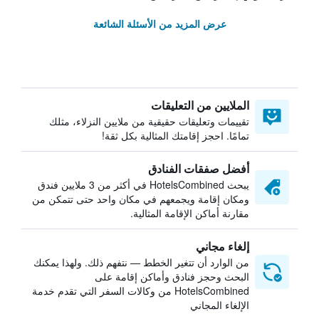
عرض المزيد من الأسئلة الشائعة
الملايين من التعليقات
تقييمات وتعليقات حقيقية من ملايين النزلاء، مثلك
تمامًا. احجز إقامتك المثالية بكل ثقة!
أفضل صفقات الفنادق
يبحث HotelsCombined في أكثر من 3 ملايين فندق
ومكان إقامة ويجمعهم في مكان واحد حتى تتمكن من
مقارنة أماكن الإقامة المثالية.
إلغاء مجاني
من الوارد أن تتغير الخطط — نتفهم ذلك. ولهذا يمكنك
البحث وحجز فنادق وأماكن إقامة على
HotelsCombined من وكالات السفر التي تقدم خدمة
الإلغاء المجاني