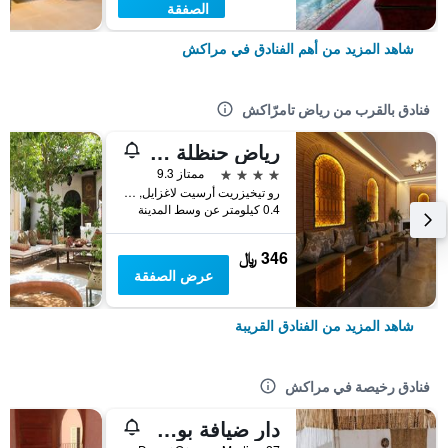
الصفقة
شاهد المزيد من أهم الفنادق في مراكش
فنادق بالقرب من رياض تامرّاكش
رياض حنظلة سبا
4 نجوم
ممتاز 9.3
رو تيخيزريت أرسيت لاغزايل, مراكش, المغرب
0.4 كيلومتر عن وسط المدينة
346 ﷼
عرض الصفقة
شاهد المزيد من الفنادق القريبة
فنادق رخيصة في مراكش
دار ضيافة بوهو 27، مراكش