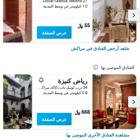
27 Derb Cherkaoui Douar Graoua, Medina, مراكش, المغرب
1.0 كيلومتر عن وسط المدينة
55 ﷼
عرض الصفقة
شاهد أرخص الفنادق في مراكش
الفنادق الموصى بها
رياض كنيزة
34 درب لوتيل باب دكالة, مراكش, المغرب
0.8 كيلومتر عن وسط المدينة
668 ﷼
عرض الصفقة
مشاهدة الفنادق الأخرى الموصى بها