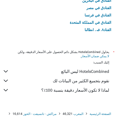
الفنادق في البحرين
الفنادق في مصر
الفنادق في فرنسا
الفنادق في المملكة المتحدة
الفنادق في إيطاليا
الفنادق في تايلاند
*
يحاول HotelsCombined بشكل دائم الحصول على الأسعار الدقيقة، ولكن
لا يمكن ضمان الأسعار
.
إليك السبب:
HotelsCombined ليس البائع
نقوم بتجميع الكثير من البيانات لك
لماذا لا تكون الأسعار دقيقة بنسبة 100٪؟
الصفحة الرئيسية
المغرب
46,321
مراكش - تانسيفت - الحوز
16,614