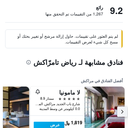
9.2
رائع
1,267 من التقييمات تم التحقق منها
لم يتم العثور على تقييمات. حاول إزالة مرشح أو تغيير بحثك أو
مسح كل شيء لعرض التقييمات.
فنادق مشابهة لـ رياض تامرّاكش
أفضل الفنادق في مراكش
لا مامونيا
5 نجوم
ممتاز 8.9
شارع باب الجديد, مراكش, المغرب
0.0 كيلومتر عن وسط المدينة
1,819 ﷼
عرض