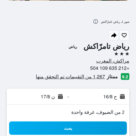
صور لـ رياض تامرّاكش
رياض تامرّاكش
رياض
3 نجوم
مراكش، المغرب
+212 635 109 504
ممتاز
1,267 من التقييمات تم التحقق منها
9.2
ح 16/8
-
ن 17/8
2 من الضيوف، غرفة واحدة
بحث