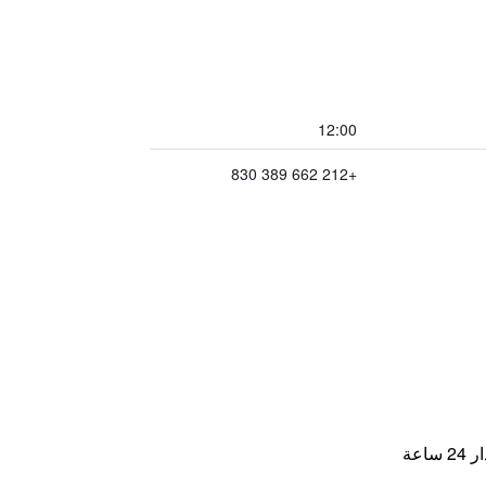
12:00
+212 662 389 830
اعة