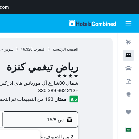
.com
رحلات طيران
الصفحة الرئيسية
المغرب
46,320
سوس - ما
فنادق
رياض تيغمي كنزة
سيارات
4 نجوم
حزم العروض
شمال 30شارع آل مورباتين هاي ادزكيري, , تزنيت, سوس - ماسة - درعة, المغرب
+212 662 389 830
استكشاف
ممتاز
123 من التقييمات تم التحقق منها
9.5
رحلات
س 15/8
-
العَرَبِيَّة
2 من الضيوف، غرفة واحدة