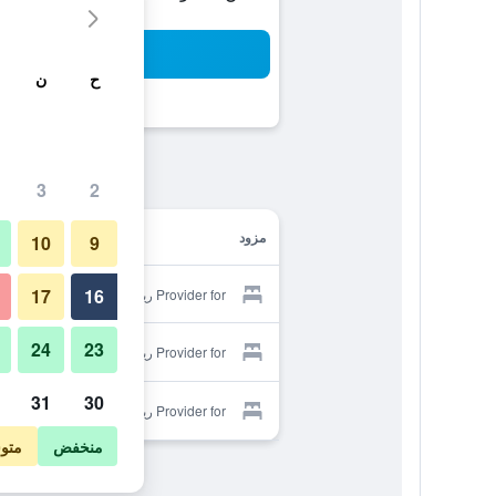
بح
ح
ن
3
2
مزود
10
9
17
16
Provider for رياض تيغمي كنزة
24
23
Provider for رياض تيغمي كنزة
31
30
Provider for رياض تيغمي كنزة
منخفض
متو