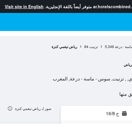
ar.hotelscombined
متوفر أيضاً باللغة الإنجليزية.
Visit site in English
سة - درعة
5,346
تزنيت
84
رياض تيغمي كنزة
رياض
صور لـ رياض تيغمي كنزة
ح 16/8