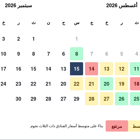
أغسطس 2026
سبتمبر 2026
ث
ث
ر
خ
ج
س
ح
ن
ث
ر
خ
3
2
1
1
10
9
8
7
6
8
7
6
5
4
17
16
15
14
13
15
14
13
12
11
عرض الأسعار
24
23
22
21
20
22
21
20
19
18
30
29
28
27
29
28
27
26
25
عرض الأسعار
عرض الأسعار
سط
مرتفع
بناءً على متوسط أسعار الفنادق ذات الثلاث نجوم.