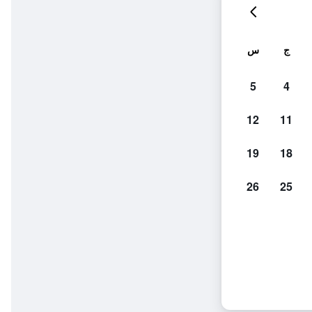
ج
س
5
4
12
11
19
18
26
25