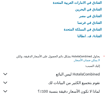
الفنادق في الامارات العربية المتحدة
الفنادق في البحرين
الفنادق في مصر
الفنادق في فرنسا
الفنادق في المملكة المتحدة
الفنادق في إيطاليا
الفنادق في تايلاند
*
يحاول HotelsCombined بشكل دائم الحصول على الأسعار الدقيقة، ولكن
لا يمكن ضمان الأسعار
.
إليك السبب:
HotelsCombined ليس البائع
نقوم بتجميع الكثير من البيانات لك
لماذا لا تكون الأسعار دقيقة بنسبة 100٪؟