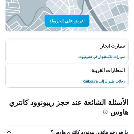
اعرض على الخريطة
سيارت ايجار
سيارات للاستئجار في تشيفيوت
المطارات القريبة
رحلات طيران إلى Kaikoura
الأسئلة الشائعة عند حجز ريبونوود كانتري
هاوس
ما هو رقم هاتف ريبونوود كانتري هاوس؟