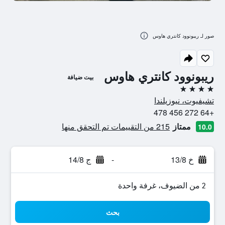
صور لـ ريبونوود كانتري هاوس
ريبونوود كانتري هاوس
بيت ضيافة
4 نجوم
تشيفيوت، نيوزيلندا
+64 272 456 478
ممتاز
215 من التقييمات تم التحقق منها
10.0
خ 13/8
-
ج 14/8
2 من الضيوف، غرفة واحدة
بحث