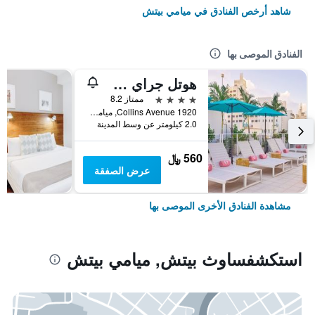
شاهد أرخص الفنادق في ميامي بيتش
الفنادق الموصى بها
هوتل جراي ستون - للبالغين فقط
4 نجوم
ممتاز 8.2
1920 Collins Avenue, ميامي بيتش, FL, الولايات المتحدة الأميريكية
2.0 كيلومتر عن وسط المدينة
560 ﷼
عرض الصفقة
مشاهدة الفنادق الأخرى الموصى بها
استكشفساوث بيتش, ميامي بيتش