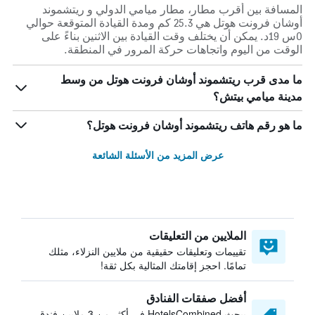
المسافة بين أقرب مطار، مطار ميامي الدولي و ريتشموند
أوشان فرونت هوتل هي 25.3 كم ومدة القيادة المتوقعة حوالي
0س 19د. يمكن أن يختلف وقت القيادة بين الاثنين بناءً على
الوقت من اليوم واتجاهات حركة المرور في المنطقة.
ما مدى قرب ريتشموند أوشان فرونت هوتل من وسط
مدينة ميامي بيتش؟
ما هو رقم هاتف ريتشموند أوشان فرونت هوتل؟
عرض المزيد من الأسئلة الشائعة
الملايين من التعليقات
تقييمات وتعليقات حقيقية من ملايين النزلاء، مثلك
تمامًا. احجز إقامتك المثالية بكل ثقة!
أفضل صفقات الفنادق
يبحث HotelsCombined في أكثر من 3 ملايين فندق