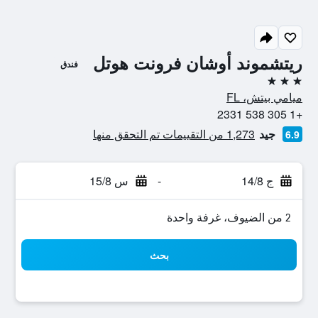
ريتشموند أوشان فرونت هوتل
فندق
3 نجوم
ميامي بيتش، FL
+1 305 538 2331
جيد
1,273 من التقييمات تم التحقق منها
6.9
ج 14/8
-
س 15/8
2 من الضيوف، غرفة واحدة
بحث