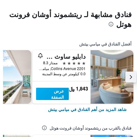
فنادق مشابهة لـ ريتشموند أوشان فرونت
هوتل
أفضل الفنادق في ميامي بيتش
دابليو ساوث بيتش
5 نجوم
ممتاز 8.3
2201 Collins Avenue, ميامي بيتش, FL, الولايات المتحدة الأميريكية
0.0 كيلومتر عن وسط المدينة
1,843 ﷼
عرض
الصفقة
شاهد المزيد من أهم الفنادق في ميامي بيتش
فنادق بالقرب من ريتشموند أوشان فرونت هوتل