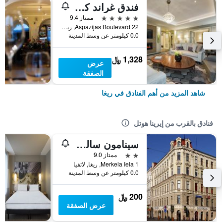
فندق غراند كمبينسكي ريغا
5 نجوم
ممتاز 9.4
Aspazijas Boulevard 22, ريغا, لاتفيا
0.0 كيلومتر عن وسط المدينة
1,328 ﷼
عرض
الصفقة
شاهد المزيد من أهم الفنادق في ريغا
فنادق بالقرب من إيرينا هوتل
سينامون سالي باكباكرز هوستل
2 نجمتين
ممتاز 9.0
1 Merkela Iela, ريغا, لاتفيا
0.0 كيلومتر عن وسط المدينة
200 ﷼
عرض الصفقة