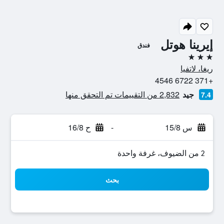
إيرينا هوتل
فندق
3 نجوم
ريغا، لاتفيا
+371 6722 4546
جيد
2,832 من التقييمات تم التحقق منها
7.4
س 15/8
-
ح 16/8
2 من الضيوف، غرفة واحدة
بحث