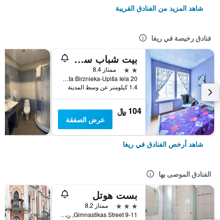
شاهد المزيد من الفنادق القريبة
فنادق رخيصة في ريغا
بيت شباب سنترال
2 نجمتين
ممتاز 8.4
20 Ernesta Birznieka-Upiša Iela, ريغا, لاتفيا
1.4 كيلومتر عن وسط المدينة
104 ﷼
عرض الصفقة
شاهد أرخص الفنادق في ريغا
الفنادق الموصى بها
بست هوتل
3 نجوم
ممتاز 8.2
9-11 Gimnastikas Street, ريغا, لاتفيا