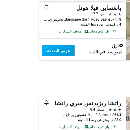
بانغساين فيلا هوتل
3 نجوم
جيد 7.7
178 Bangsaen Sai 1 Road Saensuk, تشونبوري, تايلاند
5.4 كيلومتر عن وسط المدينة
واي فاي مجاني
موقف السيارات
83 ﷼
عرض الصفقة
المتوسط في الليلة
راتشا ريزيدنس سري راتشا
3 نجوم
ممتاز 8.4
261/4 Moo.2 Surasak, تشونبوري, تايلاند
23.0 كيلومتر عن وسط المدينة
واي فاي مجاني
موقف السيارات