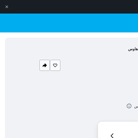
 هاوس
وس