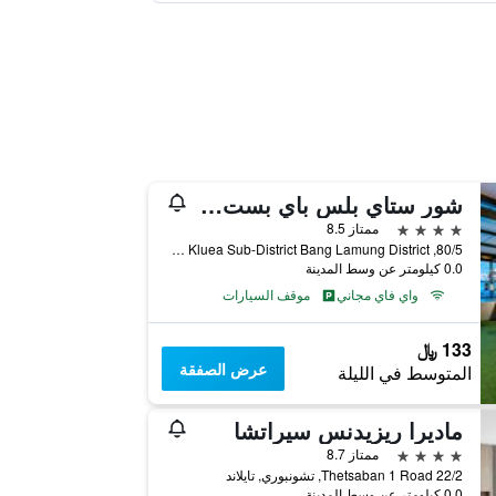
شور ستاي بلس باي بست ويسترن تي باتايا
4 نجوم
ممتاز 8.5
80/5, Moo. 6 Na Kluea Sub-District Bang Lamung District, تشونبوري, تايلاند
0.0 كيلومتر عن وسط المدينة
واي فاي مجاني
موقف السيارات
133 ﷼
عرض الصفقة
المتوسط في الليلة
ماديرا ريزيدنس سيراتشا
4 نجوم
ممتاز 8.7
22/2 Thetsaban 1 Road, تشونبوري, تايلاند
0.0 كيلومتر عن وسط المدينة