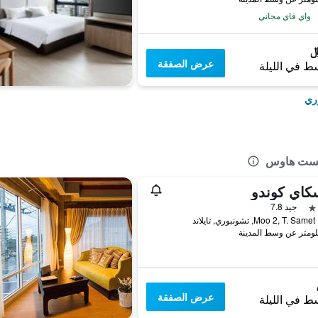
واي فاي مجاني
عرض الصفقة
ط في الليلة
وري
جيست هاوس
كاي كوندو
جيد 7.8
د
عرض الصفقة
ط في الليلة