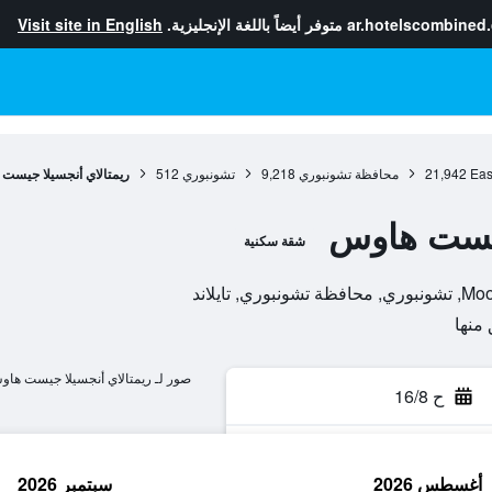
ar.hotelscombined
متوفر أيضاً باللغة الإنجليزية.
Visit site in English
Eas
21,942
محافظة تشونبوري
9,218
تشونبوري
512
ريمتالاي أنجسيلا جيست
جيست هاوس
شقة سكنية
صور لـ ريمتالاي أنجسيلا جيست ها
ح 16/8
أغسطس 2026
سبتمبر 2026