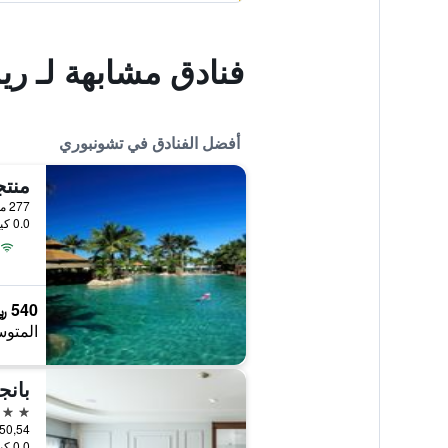
فنادق مشابهة لـ ر
أفضل الفنادق في تشونبوري
277 مو 5 ناكلوا بانجلامونج, تشونبوري, تايلاند
0.0 كيلومتر عن وسط المدينة
540 ﷼
المتوس
بانج
4 نجوم
50,54 Bangsaen Beach 1 Rd., تشونبوري, تايلا
0.0 كيلومتر عن وسط المدينة