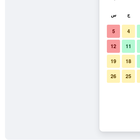
ج
س
5
4
12
11
19
18
26
25