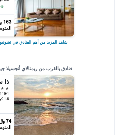
163 ﷼
المتوس
شاهد المزيد من أهم الفنادق في تشونب
فنادق بالقرب من ريمتالاي أنجسيلا 
ذا س
3 نجوم
119/1 Moo 2, T. Samet, تشونبوري, تايلان
1.6 كيلومتر عن وسط المدينة
74 ﷼
المتوس