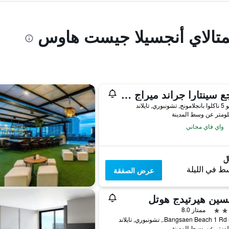
يمتالاي أنجسيلا جيست هاوس
منتجع سينتارا جراند ميراج بيتش - باتايا
واي فاي مجاني
ط في الليلة
عرض الصفقة
سين هيرتيدج هوتل
ممتاز 8.0
ند