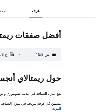
غرف
لمحة
أفضل صفقات ريمتا
س 15/8
-
ح 16/8
حول ريمتالاي أنج
يقع منزل الضيافة في مدينة تشونبوري و يوف
تتضمن كل غرفة مريحة في منزل الضيافة برا
المزيد