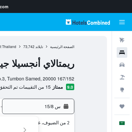
.com
رحلات طيران
الصفحة الرئيسية
تايلاند
73,742
t Thailand
فنادق
ريمتالاي أنجسيلا 
سيارات
تقييم فئة 0
حزم العروض
167/152 Moo.3, Tumbon Samed, 20000, تشونبوري, محافظة تشونبوري, تايلاند
ممتاز
15 من التقييمات تم التحقق منها
9.0
استكشاف
س 15/8
-
رحلات
2 من الضيوف، غرفة واحدة
العَرَبِيَّة