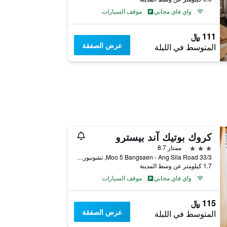
واي فاي مجاني
موقف السيارات
111 ﷼
عرض الصفقة
المتوسط في الليلة
كروك بوتيك آند بيسترو
3 نجوم
ممتاز 8.7
33/3 Moo 5 Bangsaen - Ang Sila Road, تشونبوري, تايلاند
1.7 كيلومتر عن وسط المدينة
واي فاي مجاني
موقف السيارات
115 ﷼
عرض الصفقة
المتوسط في الليلة