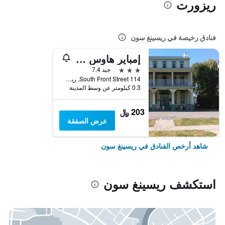
ريزورت
فنادق رخيصة في ريسينغ سون
إمباير هاوس هوتل
3 نجوم
جيد 7.4
114 South Front Street, ريسينغ سون, IN, الولايات المتحدة الأميريكية
0.3 كيلومتر عن وسط المدينة
203 ﷼
عرض الصفقة
شاهد أرخص الفنادق في ريسينغ سون
استكشف ريسينغ سون