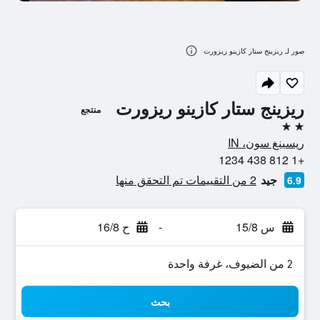
صور لـ ريزينج ستار كازينو ريزورت
ريزينج ستار كازينو ريزورت
منتجع
2 نجمتين
ريسينغ سون، IN
+1 812 438 1234
جيد
2 من التقييمات تم التحقق منها
6.9
س 15/8
-
ح 16/8
2 من الضيوف، غرفة واحدة
بحث