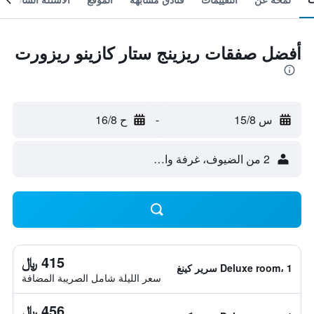
أفضل صفقات ريزينج ستار كازينو ريزورت
س 15/8
-
ح 16/8
2 من الضيوف، غرفة واحدة
415 ﷼
Deluxe room، 1 سرير كينغ
سعر الليلة شامل الصريبة المضافة
456 ﷼