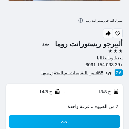
صور لـ ألبيرجو ريستورانت روما
ألبيرجو ريستورانت روما
فندق
3 نجوم
ليغنانو، إيطاليا
+39 033 154 6091
جيد
458 من التقييمات تم التحقق منها
7.6
خ 13/8
-
ج 14/8
2 من الضيوف، غرفة واحدة
بحث