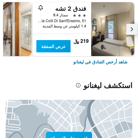
فندق 2 تشه
3 نجوم
ممتاز 8.4
Via Colli Di Sant'Erasmo, 51, ليغنانو, مقاطعة ميلانو, إيطاليا
1.4 كيلومتر عن وسط المدينة
219 ﷼
عرض الصفقة
شاهد أرخص الفنادق في ليغنانو
استكشف ليغنانو